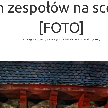
 zespołów na sc
[FOTO]
Strona główna
/
Relacje
/
5 młodych zespołów na scenie w Łaźni [FOTO]