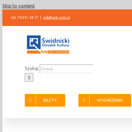
Skip to content
tel: 74 851 56 57
|
sok@sok.com.pl
Szukaj
BILETY
WYDARZENIA