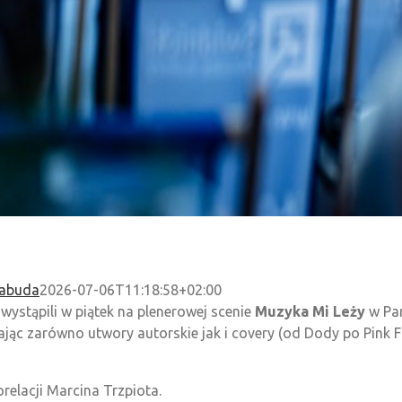
Łabuda
2026-07-06T11:18:58+02:00
 wystąpili w piątek na plenerowej scenie
Muzyka Mi Leży
w Par
rając zarówno utwory autorskie jak i covery (od Dody po Pink 
relacji Marcina Trzpiota.