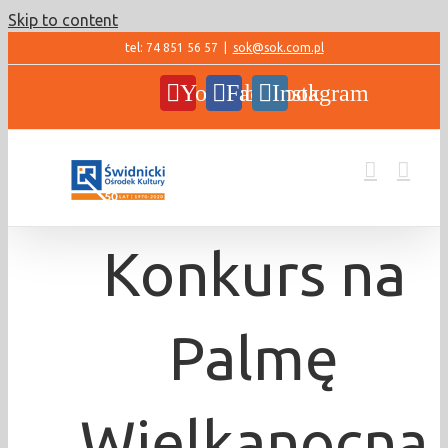
Skip to content
tel: 74 851 56 57
|
sok@sok.com.pl
YouTube
Facebook
Instagram
Konkurs na
Palmę
Wielkanocną