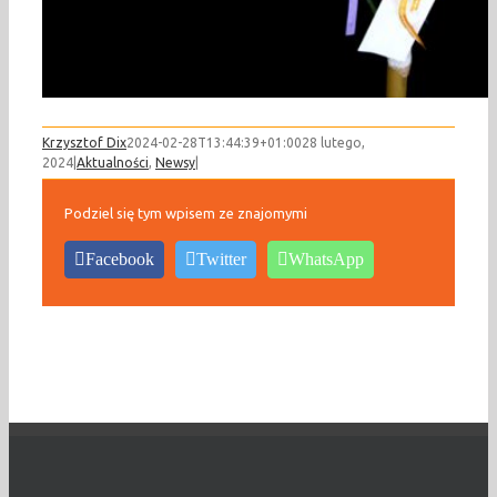
Krzysztof Dix
2024-02-28T13:44:39+01:00
28 lutego,
2024
|
Aktualności
,
Newsy
|
Podziel się tym wpisem ze znajomymi
Facebook
Twitter
WhatsApp