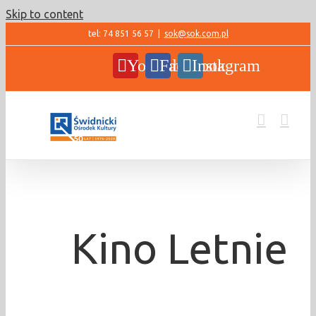
Skip to content
tel: 74 851 56 57
|
sok@sok.com.pl
YouTube
Facebook
Instagram
Kino Letnie