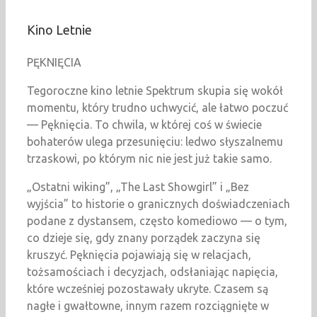
Kino Letnie
PĘKNIĘCIA
Tegoroczne kino letnie Spektrum skupia się wokół
momentu, który trudno uchwycić, ale łatwo poczuć
— Pęknięcia. To chwila, w której coś w świecie
bohaterów ulega przesunięciu: ledwo słyszalnemu
trzaskowi, po którym nic nie jest już takie samo.
„Ostatni wiking”, „The Last Showgirl” i „Bez
wyjścia” to historie o granicznych doświadczeniach
podane z dystansem, często komediowo — o tym,
co dzieje się, gdy znany porządek zaczyna się
kruszyć. Pęknięcia pojawiają się w relacjach,
tożsamościach i decyzjach, odsłaniając napięcia,
które wcześniej pozostawały ukryte. Czasem są
nagłe i gwałtowne, innym razem rozciągnięte w