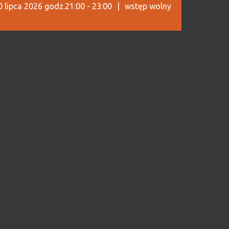
0 lipca 2026 godz.21:00
-
23:00
|
wstęp wolny
nia z jednym celem: odzyskać zrabowaną
 ( Mads Mikkelsen ), który dziś przedstawia
zonej tożsamości. Dla brutalnego,
 minowe – a zarazem jedyna droga do celu.
ę osobliwych wyrzutków, którzy zamiast
 Anker musi reaktywować legendarny zespół
łupu.
zymanki przez przeszłość, popękaną
rzestała obowiązywać.
az kolejny udowadnia, że w duecie z