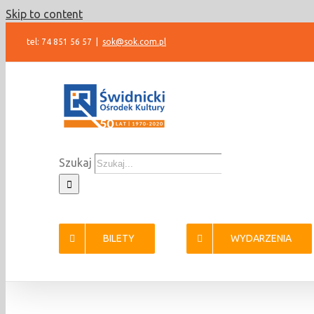
Skip to content
tel: 74 851 56 57
|
sok@sok.com.pl
Szukaj
BILETY
WYDARZENIA