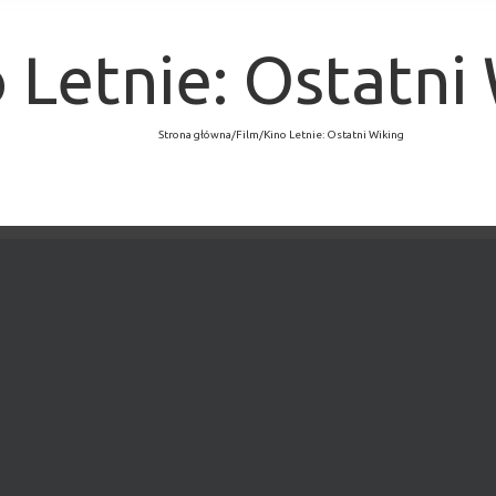
 Letnie: Ostatni
Strona główna
/
Film
/
Kino Letnie: Ostatni Wiking
×
MINĘŁO.