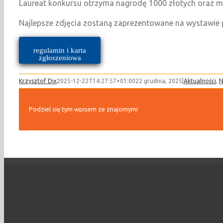
Laureat konkursu otrzyma nagrodę 1000 złotych oraz m
Najlepsze zdjęcia zostaną zaprezentowane na wystawie p
regulamin i karta
zgłoszeniowa
Krzysztof Dix
2025-12-22T14:27:57+01:00
22 grudnia, 2025
|
Aktualności
,
N
Podziel się tym wpisem ze znajomymi