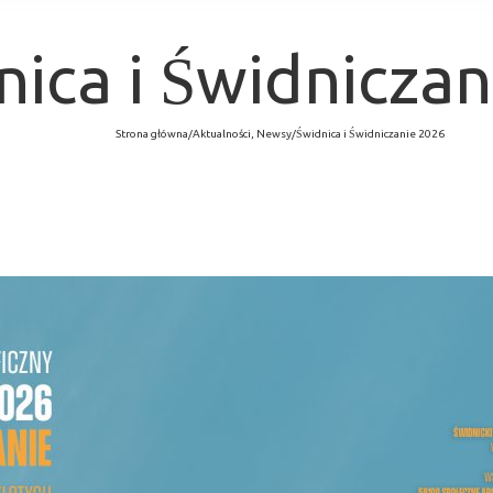
nica i Świdnicza
Strona główna
/
Aktualności
,
Newsy
/
Świdnica i Świdniczanie 2026