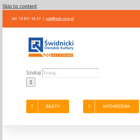
Skip to content
tel: 74 851 56 57
|
sok@sok.com.pl
Szukaj
BILETY
WYDARZENIA