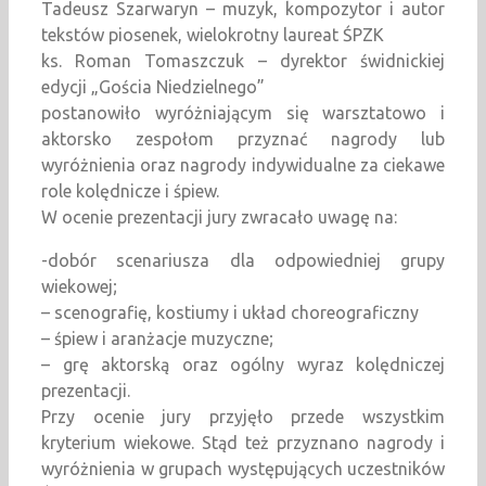
Tadeusz Szarwaryn – muzyk, kompozytor i autor
tekstów piosenek, wielokrotny laureat ŚPZK
ks. Roman Tomaszczuk – dyrektor świdnickiej
edycji „Gościa Niedzielnego”
postanowiło wyróżniającym się warsztatowo i
aktorsko zespołom przyznać nagrody lub
wyróżnienia oraz nagrody indywidualne za ciekawe
role kolędnicze i śpiew.
W ocenie prezentacji jury zwracało uwagę na:
-dobór scenariusza dla odpowiedniej grupy
wiekowej;
– scenografię, kostiumy i układ choreograficzny
– śpiew i aranżacje muzyczne;
– grę aktorską oraz ogólny wyraz kolędniczej
prezentacji.
Przy ocenie jury przyjęło przede wszystkim
kryterium wiekowe. Stąd też przyznano nagrody i
wyróżnienia w grupach występujących uczestników