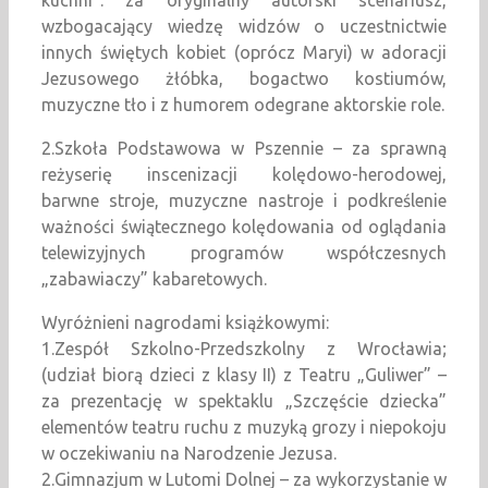
kuchni”: za oryginalny autorski scenariusz,
wzbogacający wiedzę widzów o uczestnictwie
innych świętych kobiet (oprócz Maryi) w adoracji
Jezusowego żłóbka, bogactwo kostiumów,
muzyczne tło i z humorem odegrane aktorskie role.
2.Szkoła Podstawowa w Pszennie – za sprawną
reżyserię inscenizacji kolędowo-herodowej,
barwne stroje, muzyczne nastroje i podkreślenie
ważności świątecznego kolędowania od oglądania
telewizyjnych programów współczesnych
„zabawiaczy” kabaretowych.
Wyróżnieni nagrodami książkowymi:
1.Zespół Szkolno-Przedszkolny z Wrocławia;
(udział biorą dzieci z klasy II) z Teatru „Guliwer” –
za prezentację w spektaklu „Szczęście dziecka”
elementów teatru ruchu z muzyką grozy i niepokoju
w oczekiwaniu na Narodzenie Jezusa.
2.Gimnazjum w Lutomi Dolnej – za wykorzystanie w