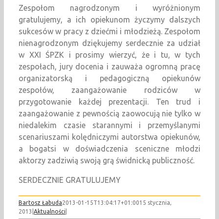
Zespołom nagrodzonym i wyróżnionym
gratulujemy, a ich opiekunom życzymy dalszych
sukcesów w pracy z dziećmi i młodzieżą. Zespołom
nienagrodzonym dziękujemy serdecznie za udział
w XXI ŚPZK i prosimy wierzyć, że i tu, w tych
zespołach, jury docenia i zauważa ogromną pracę
organizatorską i pedagogiczną opiekunów
zespołów, zaangażowanie rodziców w
przygotowanie każdej prezentacji. Ten trud i
zaangażowanie z pewnością zaowocują nie tylko w
niedalekim czasie starannymi i przemyślanymi
scenariuszami kolędniczymi autorstwa opiekunów,
a bogatsi w doświadczenia sceniczne młodzi
aktorzy zadziwią swoją grą świdnicką publiczność.
SERDECZNIE GRATULUJEMY
Bartosz Łabuda
2013-01-15T13:04:17+01:00
15 stycznia,
2013
|
Aktualności
|