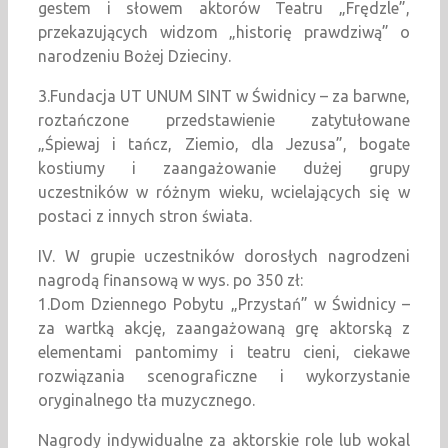
gestem i słowem aktorów Teatru „Frędzle”,
przekazujących widzom „historię prawdziwą” o
narodzeniu Bożej Dzieciny.
3.Fundacja UT UNUM SINT w Świdnicy – za barwne,
roztańczone przedstawienie zatytułowane
„Śpiewaj i tańcz, Ziemio, dla Jezusa”, bogate
kostiumy i zaangażowanie dużej grupy
uczestników w różnym wieku, wcielających się w
postaci z innych stron świata.
IV. W grupie uczestników dorosłych nagrodzeni
nagrodą finansową w wys. po 350 zł:
1.Dom Dziennego Pobytu „Przystań” w Świdnicy –
za wartką akcję, zaangażowaną grę aktorską z
elementami pantomimy i teatru cieni, ciekawe
rozwiązania scenograficzne i wykorzystanie
oryginalnego tła muzycznego.
Nagrody indywidualne za aktorskie role lub wokal