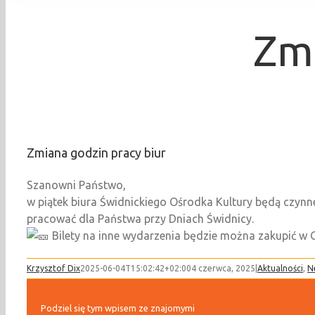
Zmi
Zmiana godzin pracy biur
Szanowni Państwo,
w piątek biura Świdnickiego Ośrodka Kultury będą czynne
pracować dla Państwa przy Dniach Świdnicy.
Bilety na inne wydarzenia będzie można zakupić w Ga
Krzysztof Dix
2025-06-04T15:02:42+02:00
4 czerwca, 2025
|
Aktualności
,
N
Podziel się tym wpisem ze znajomymi