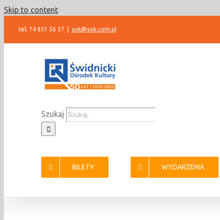
Skip to content
tel: 74 851 56 57
|
sok@sok.com.pl
Szukaj
BILETY
WYDARZENIA