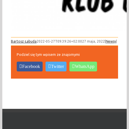
Bartosz Łabuda
2022-05-27T09:39:26+02:00
27 maja, 2022
|
Newsy
|
Podziel się tym wpisem ze znajomymi
Facebook
Twitter
WhatsApp