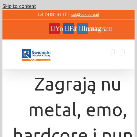
Skip to content
tel: 74 851 56 57
|
sok@sok.com.pl
YouTube
Facebook
Instagram
Zagrają nu
metal, emo,
hardcore i pun