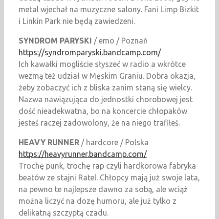
metal wjechał na muzyczne salony. Fani Limp Bizkit
i Linkin Park nie będą zawiedzeni.
SYNDROM PARYSKI
/ emo / Poznań
https://syndromparyski.bandcamp.com/
Ich kawałki mogliście słyszeć w radio a wkrótce
wezmą też udział w Męskim Graniu. Dobra okazja,
żeby zobaczyć ich z bliska zanim staną się wielcy.
Nazwa nawiązująca do jednostki chorobowej jest
dość nieadekwatna, bo na koncercie chłopaków
jesteś raczej zadowolony, że na niego trafiłeś.
HEAVY RUNNER
/ hardcore / Polska
https://heavyrunner.bandcamp.com/
Trochę punk, trochę rap czyli hardkorowa fabryka
beatów ze stajni Ratel. Chłopcy mają już swoje lata,
na pewno te najlepsze dawno za sobą, ale wciąż
można liczyć na dozę humoru, ale już tylko z
delikatną szczyptą czadu.