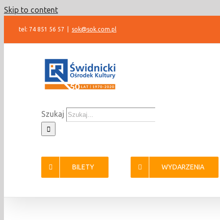
Skip to content
tel: 74 851 56 57
|
sok@sok.com.pl
Szukaj
BILETY
WYDARZENIA