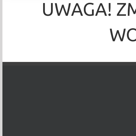
UWAGA! Z
WO
Mariusz
TO WYDARZENIE 