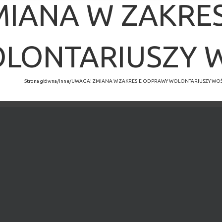
MIANA W ZAKRE
LONTARIUSZY 
Strona główna
/
Inne
/
UWAGA! ZMIANA W ZAKRESIE ODPRAWY WOLONTARIUSZY WOŚ
×
MINĘŁO.