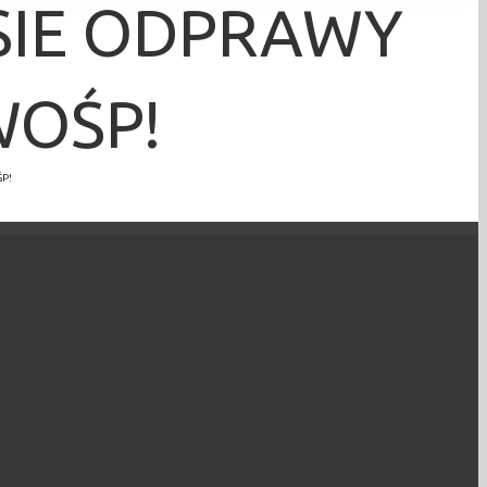
SIE ODPRAWY
WOŚP!
P!