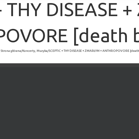
+ THY DISEASE 
VORE [death bl
Strona główna
/
Koncerty
,
Muzyka
/
SCEPTIC + THY DISEASE + ZMARŁYM + ANTHROPOVORE [death 