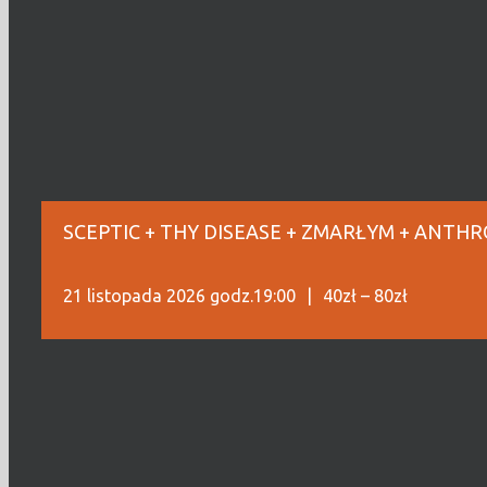
SCEPTIC + THY DISEASE + ZMARŁYM + ANTHRO
21 listopada 2026 godz.19:00
|
40zł – 80zł
Świdnicki Ośrodek Kultury
i
Creative Music
prezentują
PATHETIC WE FALL TOUR 2026