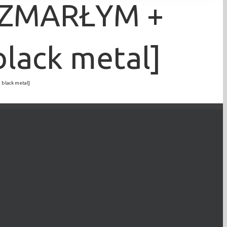
+ ZMARŁYM +
ack metal]
black metal]