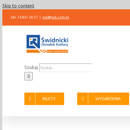
Skip to content
tel: 74 851 56 57
|
sok@sok.com.pl
Szukaj
BILETY
WYDARZENIA