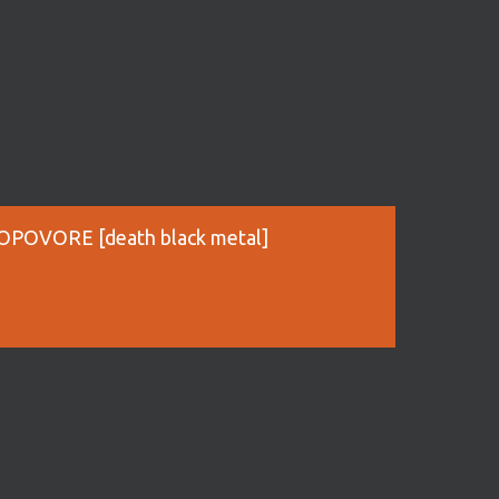
POVORE [death black metal]
: