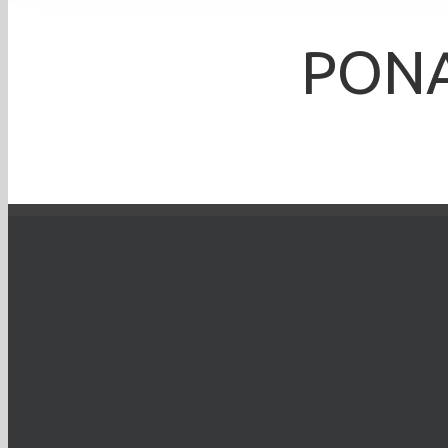
PONA
Aleksandra
TO WYDARZENIE 