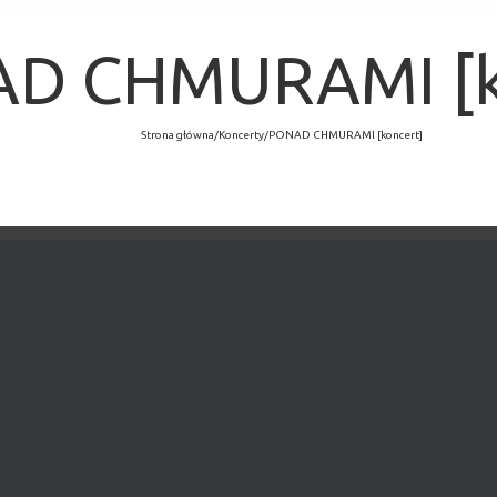
D CHMURAMI [k
Strona główna
/
Koncerty
/
PONAD CHMURAMI [koncert]
×
MINĘŁO.