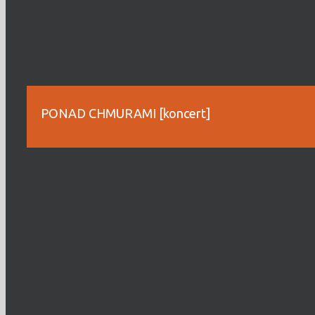
PONAD CHMURAMI [koncert]
KUP BILET
To dzięki Wam… Płyta „Bujający w obłokach” powstała z 
prawdziwych skrzydeł. Teraz ruszamy w drogę, by podzi
dla Was! W limitowanej trasie z kwartetem smyczkowym