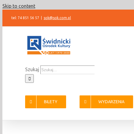
Skip to content
tel: 74 851 56 57
|
sok@sok.com.pl
Szukaj
BILETY
WYDARZENIA