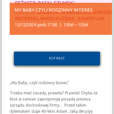
MY BABY CZYLI RODZINNY INTERES
13/12/2024 godz.17:00
|
100zł – 150zł
KUP BILET
„My Baby, czyli rodzinny biznes”
Trzeba mieć zasady, prawda? Prawda! Chyba że
ktoś w zamian zaproponuje posadę prezesa
zarządu dochodowej firmy… Przed takim
dylematem staje 40-letni Adam. Jaką decyzję