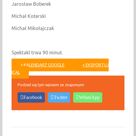
Jarosław Boberek
Michał Koterski
Michał Mikołajczak
Spektakl trwa 90 minut.
+ KALENDARZ GOOGLE
+ EKSPORTUJ
ICAL
Podziel się tym wpisem ze znajomymi
Facebook
Twitter
WhatsApp