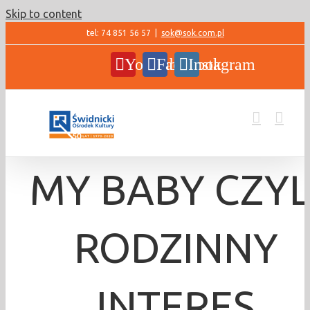
Skip to content
tel: 74 851 56 57
|
sok@sok.com.pl
YouTube
Facebook
Instagram
MY BABY CZYL
RODZINNY
INTERES