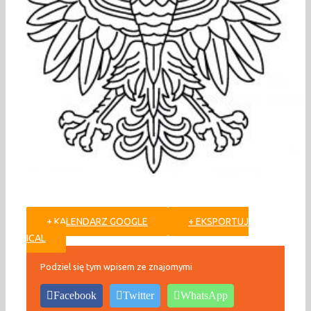
+ KALENDARZ GOOGLE
+ EKSPORTUJ
ICAL
Podziel się tym wpisem ze znajomymi
Facebook
Twitter
WhatsApp