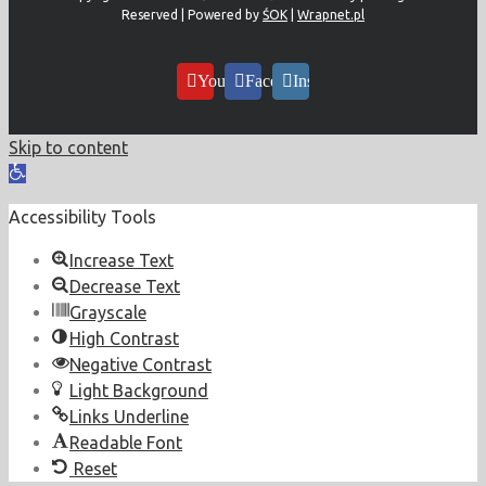
Reserved | Powered by
ŚOK
|
Wrapnet.pl
YouTube
Facebook
Instagram
Skip to content
Open
toolbar
Accessibility Tools
Increase Text
Decrease Text
Grayscale
High Contrast
Negative Contrast
Light Background
Links Underline
Readable Font
Reset