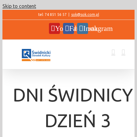
Skip to content
tel: 74 851 56 57
|
sok@sok.com.pl
YouTube
Facebook
Instagram
DNI ŚWIDNICY 
DZIEŃ 3