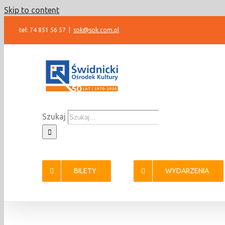
Skip to content
tel: 74 851 56 57
|
sok@sok.com.pl
Szukaj
BILETY
WYDARZENIA