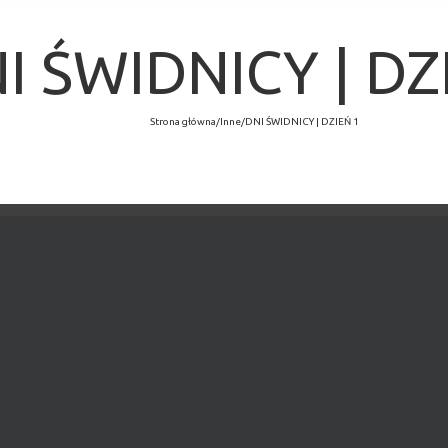
I ŚWIDNICY | DZ
Strona główna
/
Inne
/
DNI ŚWIDNICY | DZIEŃ 1
×
MINĘŁO.