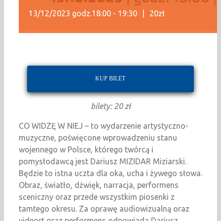
13/12/2023 godz.18:00
-
19:30
|
20zł
KUP BILET
bilety: 20 zł
CO WIDZĘ W NIEJ – to wydarzenie artystyczno-
muzyczne, poświęcone wprowadzeniu stanu
wojennego w Polsce, którego twórcą i
pomysłodawcą jest Dariusz MIZIDAR Miziarski.
Będzie to istna uczta dla oka, ucha i żywego słowa.
Obraz, światło, dźwięk, narracja, performens
sceniczny oraz przede wszystkim piosenki z
tamtego okresu. Za oprawę audiowizualną oraz
videort oraz performens odpowiada Dariusz