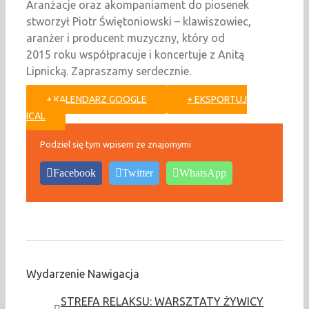
Aranżacje oraz akompaniament do piosenek
stworzył Piotr Świętoniowski – klawiszowiec,
aranżer i producent muzyczny, który od
2015 roku współpracuje i koncertuje z Anitą
Lipnicką. Zapraszamy serdecznie.
+ KALENDARZ GOOGLE
+ EKSPORTUJ
ICAL
Podziel się tym wpisem ze znajomymi
Facebook
Twitter
WhatsApp
Wydarzenie Nawigacja
STREFA RELAKSU: WARSZTATY ŻYWICY