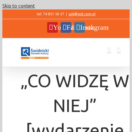
Skip to content
tel: 74 851 56 57
|
sok@sok.com.pl
YouTube
Facebook
Instagram
„CO WIDZĘ W
NIEJ”
[wydarzenie