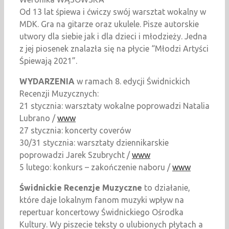
Od 13 lat śpiewa i ćwiczy swój warsztat wokalny w
MDK. Gra na gitarze oraz ukulele. Pisze autorskie
utwory dla siebie jak i dla dzieci i młodzieży. Jedna
z jej piosenek znalazła się na płycie “Młodzi Artyści
Śpiewają 2021”.
WYDARZENIA
w ramach 8. edycji Świdnickich
Recenzji Muzycznych:
21 stycznia: warsztaty wokalne poprowadzi Natalia
Lubrano /
www
27 stycznia: koncerty coverów
30/31 stycznia: warsztaty dziennikarskie
poprowadzi Jarek Szubrycht /
www
5 lutego: konkurs – zakończenie naboru /
www
Świdnickie Recenzje Muzyczne
to działanie,
które daje lokalnym fanom muzyki wpływ na
repertuar koncertowy Świdnickiego Ośrodka
Kultury. Wy piszecie teksty o ulubionych płytach a