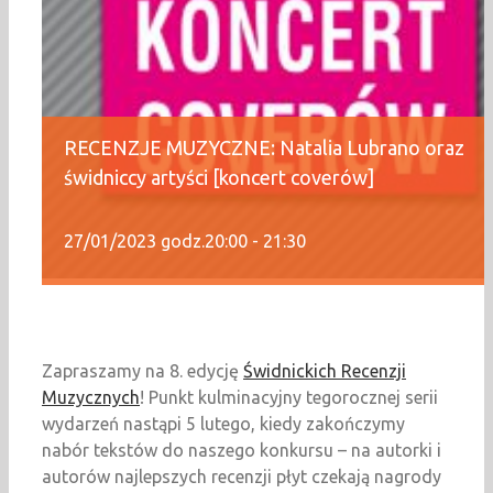
RECENZJE MUZYCZNE: Natalia Lubrano oraz
świdniccy artyści [koncert coverów]
27/01/2023 godz.20:00
-
21:30
Zapraszamy na 8. edycję
Świdnickich Recenzji
Muzycznych
! Punkt kulminacyjny tegorocznej serii
wydarzeń nastąpi 5 lutego, kiedy zakończymy
nabór tekstów do naszego konkursu – na autorki i
autorów najlepszych recenzji płyt czekają nagrody