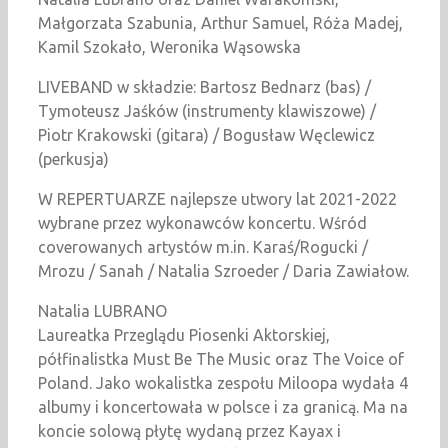
Małgorzata Szabunia, Arthur Samuel, Róża Madej,
Kamil Szokało, Weronika Wąsowska
LIVEBAND w składzie: Bartosz Bednarz (bas) /
Tymoteusz Jaśków (instrumenty klawiszowe) /
Piotr Krakowski (gitara) / Bogusław Węclewicz
(perkusja)
W REPERTUARZE najlepsze utwory lat 2021-2022
wybrane przez wykonawców koncertu. Wśród
coverowanych artystów m.in. Karaś/Rogucki /
Mrozu / Sanah / Natalia Szroeder / Daria Zawiałow.
Natalia LUBRANO
Laureatka Przeglądu Piosenki Aktorskiej,
półfinalistka Must Be The Music oraz The Voice of
Poland. Jako wokalistka zespołu Miloopa wydała 4
albumy i koncertowała w polsce i za granicą. Ma na
koncie solową płytę wydaną przez Kayax i