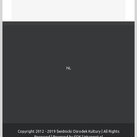
NL
Copyright 2012 - 2019 Świdnicki Ośrodek Kultury | All Rights
Reserved | Powered by
ŚOK
|
Wrapnet.pl