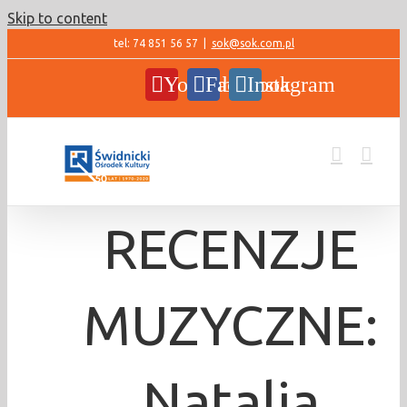
Skip to content
tel: 74 851 56 57
|
sok@sok.com.pl
YouTube
Facebook
Instagram
RECENZJE
MUZYCZNE:
Natalia