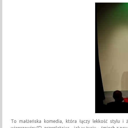
To małżeńska komedia, która łączy lekkość stylu i ż
wieprzowiny?”), przeplatając – jak w życiu – śmiech z po