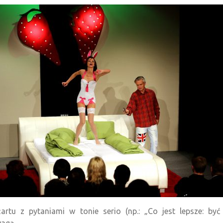
artu z pytaniami w tonie serio (np.: „Co jest lepsze: być
wagą.