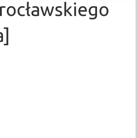
Wrocławskiego
a]