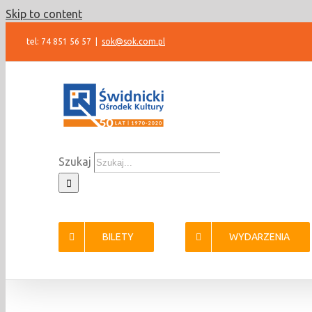
Skip to content
tel: 74 851 56 57
|
sok@sok.com.pl
Szukaj
BILETY
WYDARZENIA