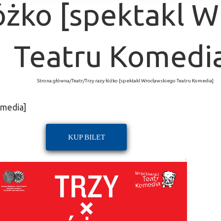
łóżko [spektakl 
Teatru Komedi
Strona główna
/
Teatr
/
Trzy razy łóżko [spektakl Wrocławskiego Teatru Komedia]
omedia]
KUP BILET