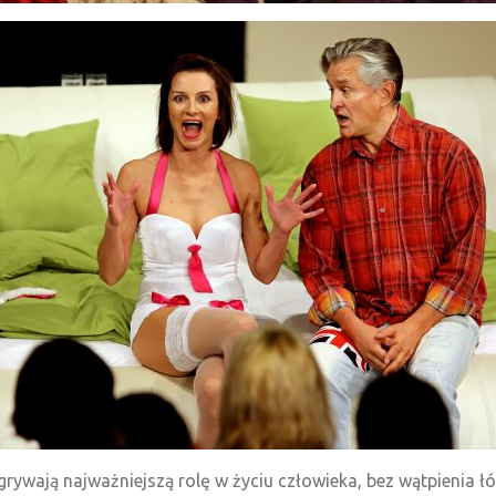
rywają najważniejszą rolę w życiu człowieka, bez wątpienia łó