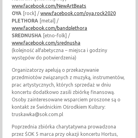
www.facebook.com/NewArtBeats
OYA
[rock] /
www.facebook.com/oya.rock2020
PLETHORA
[metal] /
www.facebook.com/bandplethora
SREDNUSHA
[etno-folk] /
www.facebook.com/srednusha
(kolejność alfabetyczna – miejsca i godziny
występów do potwierdzenia)
Organizatorzy apelują o przekazywanie
przedmiotów związanych z muzyką, instrumentów,
prac artystycznych, których sprzedaż w dniu
koncertu dodatkowo zasili zbiórkę finansową.
Osoby zainteresowane wsparciem proszone są o
kontakt ze Świdnickim Ośrodkiem Kultury:
truskawka@sok.com.pl
Poprzednia zbiórka charytatywna prowadzona
przez ŚOK 5 marca przy okazji koncertu Hortus,