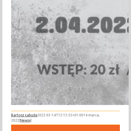
Bartosz Łabuda
2022-03-14T13:13:55+01:00
14 marca,
2022
|
Newsy
|