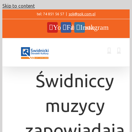
Skip to content
tel: 74 851 56 57
|
sok@sok.com.pl
YouTube
Facebook
Instagram
Świdniccy
muzycy
zapowiadają