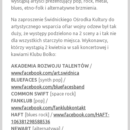
wystąpią artyści prezentujący pop, rock, metal,
blues, etno-folk i alternatywne brzmienia.
Na zaproszenie Świdnickiego Ośrodka Kultury do
artystycznego wsparcia ofiar wojny odzew był tak
duży, że występy podzielono na 2 sceny a i tak nie
dla wszystkich starczyło miejsca. Wykonawcy,
którzy wystąpią 2 kwietnia w sali koncertowej i
kawiarni Klubu Bolko:
AKADEMIA ROZWOJU TALENTÓW
/
www.facebook.com/art.swidnica
BLUEFACES
[synth pop] /
www.facebook.com/bluefacesband
COMMON SWIFT
[space rock]
FANKLUB
[pop] /
www.facebook.com/fanklubkontakt
HAFT
[blues rock] /
www.facebook.com/HAFT-
106381298588536
NEWART
[alternatywa] /