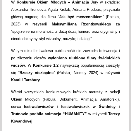
W
Konkursie Okiem Młodych – Animacja
Jury w składzie:
Alexandra Hroncova, Agata Królak, Adriana Prodeus, przyznało
główną nagrodę dla filmu “
Jak być męczennikiem
” (Polska,
2023) w reżyserii
Maksymiliana Rzontkowskiego
za
“spojrzenie na moralność z dużą dozą humoru oraz oryginalny i
nieortodoksyjny styl wizualny, muzykę i dialogi”.
W tym roku festiwalowa publiczność nie zawiodła frekwencją i
po zliczeniu głosów
wyłoniono ulubione filmy świdnickich
widzów
. W
Konkursie 1,2
największą popularnością cieszyły
się “
Rzeczy niezbędne
” (Polska, Niemcy 2024) w reżyserii
Kamili Tarabury
.
Wśród wszystkich konkursowych krótkich metraży z sekcji
Okiem Młodych (Fabuła, Dokument, Animacja, Amatorski),
serca festiwalowiczów i festiwalowiczek w Świdnicy i
Trutnovie podbiła animacja “HUMANITY”
w reżyserii
Terezy
Kovandovej
.