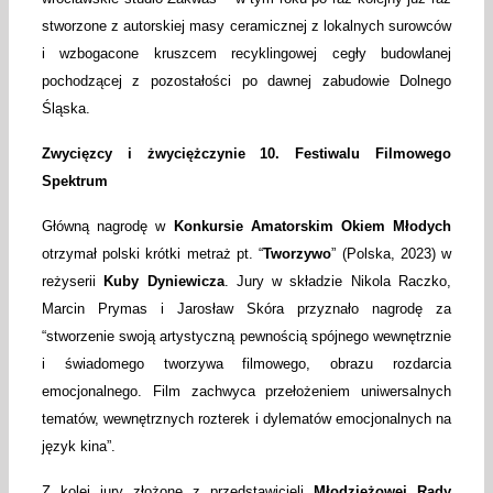
stworzone z autorskiej masy ceramicznej z lokalnych surowców
i wzbogacone kruszcem recyklingowej cegły budowlanej
pochodzącej z pozostałości po dawnej zabudowie Dolnego
Śląska.
Zwycięzcy i żwyciężczynie 10. Festiwalu Filmowego
Spektrum
Główną nagrodę w
Konkursie Amatorskim Okiem Młodych
otrzymał polski krótki metraż pt. “
Tworzywo
” (Polska, 2023) w
reżyserii
Kuby Dyniewicza
. Jury w składzie Nikola Raczko,
Marcin Prymas i Jarosław Skóra przyznało nagrodę za
“stworzenie swoją artystyczną pewnością spójnego wewnętrznie
i świadomego tworzywa filmowego, obrazu rozdarcia
emocjonalnego. Film zachwyca przełożeniem uniwersalnych
tematów, wewnętrznych rozterek i dylematów emocjonalnych na
język kina”.
Z kolei jury złożone z przedstawicieli
Młodzieżowej Rady