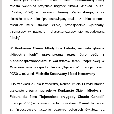
Miasta Świdnica
przyznało nagrodę filmowi “
Wicked Touc
h”
(Polska, 2024) w reżyserii
Jaremy Żądzińskiego
, które
określiło obraz jako “przedstawiający realia, z jakim obecnie
młodzież musi stawiać czoła, profesjonalnie wykonany,
trzymający w napięciu i charakteryzujący się rozbudowaną
fabułą”.
W
Konkursie Okiem Młodych – Fabuła
,
nagroda główna
„Niepełny kadr” przyznawana przez Jury osób z
niepełnosprawnościami z warsztatów terapii zajęciowej w
Mokrzeszowie
przypadła filmowi „
Gąsienice
” (Francja, Liban,
2023) w reżyserii
Michelle Keserwany i Noel Keserwany
.
Jury w składzie Ania Krotowska, Konrad Imiela i David Brabec
przyznało
główną nagrodę w Konkursie Okiem Młodych –
Fabuła
dla filmu “
Tajemnicze przygody Claude Conseil
”
(Francja, 2023) w reżyserii Paula Jousselina i Marie-Lola Terver
za “nieoczywiste łączenie pozornie odległych światów, za