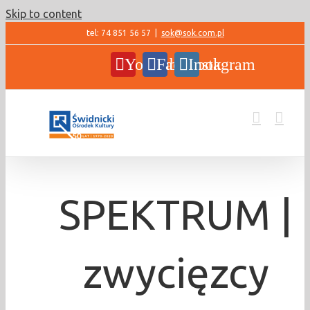
Skip to content
tel: 74 851 56 57
|
sok@sok.com.pl
YouTube
Facebook
Instagram
SPEKTRUM |
zwycięzcy