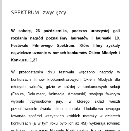
SPEKTRUM | zwycięzcy
W sobotę, 26 października, podczas uroczystej gali
rozdania nagród poznaliśmy laureatów i laureatki 10.
Festiwalu Filmowego Spektrum. Które filmy zyskały
największe uznanie w ramach konkursów Okiem Młodych i
Konkursu 1,2?
W przedostatnim dniu festiwalu wręczono nagrody w
konkursach filmów krótkometrażowych Okiem Młodych dla
młodych twórców, gdzie w każdej z konkursowych sekcji
(Fabuła, Dokument, Animacja, Amatorski) swojego faworyta
wybrało trzyosobowe jury, w którego skład weszli
przedstawiciele świata filmu i sztuki. Dodatkowo swojego
faworyta spośród wszystkich krótkich metraży w czterech
konkursach (a w tym roku było ich aż 45!) wybierają również
widzowie, przyznając Nagrodę Publiczności. Po raz pierwszy