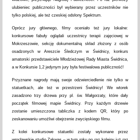
ulubieniec publiczności był wybierany przez uczestników nie
tylko polskiej, ale też czeskiej odsłony Spektrum.
Oprócz jury głównego, filmy oceniało też jury lokalne:
konkursowe fabuły oglądali uczestnicy terapii zajęciowej w
Mokrzeszowie, sekcję dokumentalną skład złożony z osób
osadzonych w Areszcie Śledczym w Świdnicy, konkurs
amatorski przedstawiciele Młodzieżowej Rady Miasta Świdnica,
a w Konkursie 1,2 jedynym jury była festiwalowa publiczność!
Przyznane nagrody mają swoje odzwierciedlenie nie tylko w
statuetkach, ale też w przestrzeni Świdnicy! We wtorek
zasadzono trzy drzewa przy pl. św. Małgorzaty, które dały
początek filmowej mapie Świdnicy. Przy każdym drzewie
zostanie umieszczona tabliczka z kodem QR, który po
zeskanowaniu umożliwi obejrzenie zwycięskiego filmu.
Z kolei konkursowe statuetki zostały wykonane przez
wrocławskie studio Zakwas – w tym roku po raz kolejny już raz