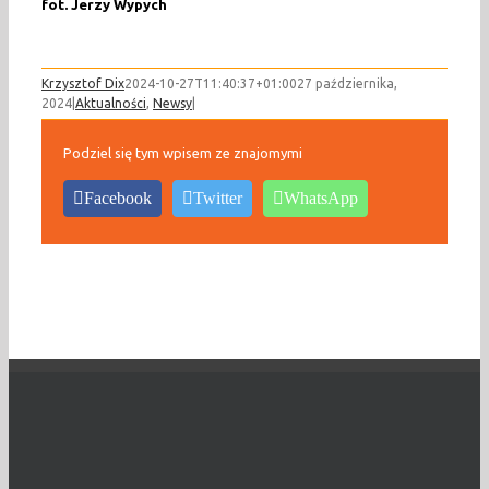
fot. Jerzy Wypych
Krzysztof Dix
2024-10-27T11:40:37+01:00
27 października,
2024
|
Aktualności
,
Newsy
|
Podziel się tym wpisem ze znajomymi
Facebook
Twitter
WhatsApp