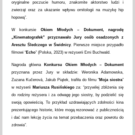
oryginalne poczucie humoru, znakomite aktorstwo ludzi i
zwierząt oraz za ukazanie wpływu ornitologii na muzykę hip
hopową”.
W konkursie
Okiem Młodych – Dokument, nagrodę
„Kinematografek” przyznawało Jury osób osadzonych z
Aresztu Śledczego w Świdnicy
. Pierwsze miejsce przypadło
filmowi “
Echo
” (Polska, 2023) w reżyserii Emi Buchwald.
Nagroda główna
Konkursu Okiem Młodych – Dokument
przyznana przez Jury w składzie: Weronika Adamowska,
Zuzana Kučerová, Jakub Piątek, trafiła do filmu “
Moja siostra
”
w reżyserii
Mariusza Rusińskiego
za: “przywilej zbliżenia się
do rodziny reżysera i za odwagę jego siostry, by podzielić się
swoją opowieścią. To przykład uzdrawiających zdolności kina
prezentującego historie, które mogą rezonować z publicznością
i dać nam lekcję życia na temat przebaczenia oraz powrotu do
zdrowia”.