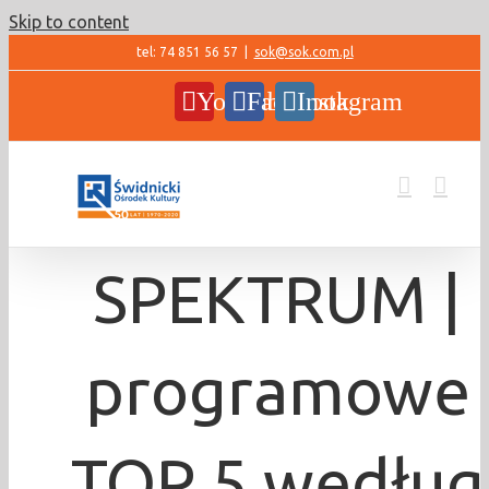
Skip to content
tel: 74 851 56 57
|
sok@sok.com.pl
YouTube
Facebook
Instagram
SPEKTRUM |
programowe
TOP 5 według