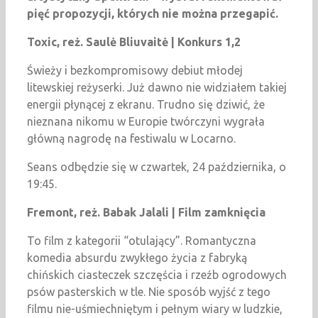
pięć propozycji, których nie można przegapić.
Toxic, reż. Saulė Bliuvaitė | Konkurs 1,2
Świeży i bezkompromisowy debiut młodej
litewskiej reżyserki. Już dawno nie widziałem takiej
energii płynącej z ekranu. Trudno się dziwić, że
nieznana nikomu w Europie twórczyni wygrała
główną nagrodę na festiwalu w Locarno.
Seans odbędzie się w czwartek, 24 października, o
19:45.
Fremont, reż. Babak Jalali | Film zamknięcia
To film z kategorii “otulający”. Romantyczna
komedia absurdu zwykłego życia z fabryką
chińskich ciasteczek szczęścia i rzeźb ogrodowych
psów pasterskich w tle. Nie sposób wyjść z tego
filmu nie-uśmiechniętym i pełnym wiary w ludzkie,