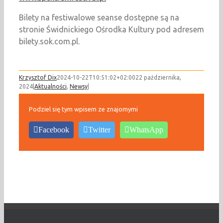
Bilety na festiwalowe seanse dostępne są na
stronie Świdnickiego Ośrodka Kultury pod adresem
bilety.sok.com.pl.
Krzysztof Dix
2024-10-22T10:51:02+02:00
22 października,
2024
|
Aktualności
,
Newsy
|
Podziel się tym wpisem ze znajomymi
Facebook
Twitter
WhatsApp