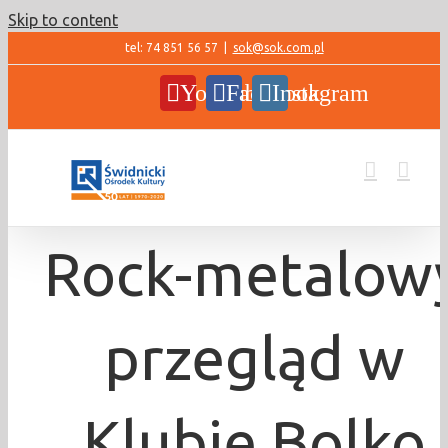
Skip to content
tel: 74 851 56 57
|
sok@sok.com.pl
YouTube
Facebook
Instagram
Rock-metalow
przegląd w
Klubie Bolko