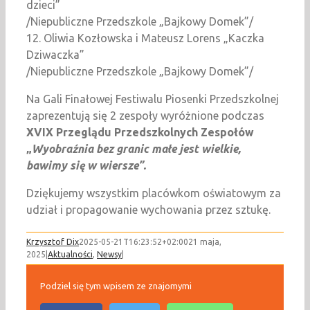
dzieci”
/Niepubliczne Przedszkole „Bajkowy Domek”/
12. Oliwia Kozłowska i Mateusz Lorens „Kaczka
Dziwaczka”
/Niepubliczne Przedszkole „Bajkowy Domek”/
Na Gali Finałowej Festiwalu Piosenki Przedszkolnej
zaprezentują się 2 zespoły wyróżnione podczas
XVIX Przeglądu Przedszkolnych Zespołów
„
Wyobraźnia bez granic małe jest wielkie,
bawimy się w wiersze”.
Dziękujemy wszystkim placówkom oświatowym za
udział i propagowanie wychowania przez sztukę.
Krzysztof Dix
2025-05-21T16:23:52+02:00
21 maja,
2025
|
Aktualności
,
Newsy
|
Podziel się tym wpisem ze znajomymi