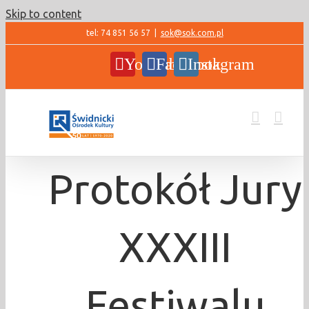
Skip to content
tel: 74 851 56 57
|
sok@sok.com.pl
YouTube
Facebook
Instagram
Protokół Jury
XXXIII
Festiwalu