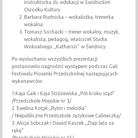
instruktorka ds. edukacji w Świdnickim
Ośrodku Kultury
Barbara Rudnicka – wokalistka, trenerka
wokalna
Tomasz Sochacki – trener wokalny, muzyk,
wokalista, pedagog, właściciel Studia
Wokoalnego ,,Katharsis’’ w Świdnicy
Po wysłuchaniu wszystkich prezentacji
postanowiło nagrodzić występem podczas Gali
Festiwalu Piosenki Przedszkolnej następujących
wykonawców:
1.Kaja Gaik i Kaja Stróżewska „Pół kroku stąd”
/Przedszkole Miejskie nr 3/
2. Ewelina Kotyk „Rytm i melodia”
/ Niepubliczne Przedszkole Językowe Calineczka/
3. Alicja Sobczak i Dawid Kaszek „Złap lato za
rękę”
/Przedszkole Miejskie nr 15/