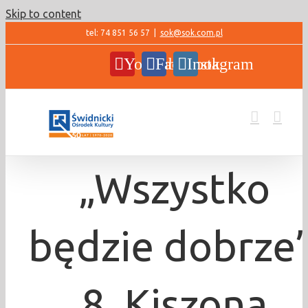
Skip to content
tel: 74 851 56 57
|
sok@sok.com.pl
YouTube
Facebook
Instagram
„Wszystko
będzie dobrze”
8. Kiszona