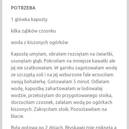
POTRZEBA
1 główka kapusty
kilka ząbków czosnku
woda z kiszonych ogórków
Kapustę umyłam, obrałam rozcięłam na ćwiartki,
usunęłam głąb. Pokroiłam na mniejsze kawałki ale
jej nie szatkowałam. W garnku zagotowałam wodę
ze szczyptą soli i na jej wzburzone fale wrzuciłam
swoją bohaterkę. Gotowałam 5 minut. Odlałam
wodę, kapustkę zahartowałam w lodowatej
wodzie, przełożyłam do przygotowanego słoika,
dorzuciłam czosnek, zalałam wodą po ogórkach
kiszonych. Zakręciłam słoik. Pozostawiłam na
blacie.
Była gotowa po 2 dniach. Błyskawicznie zniknęła a