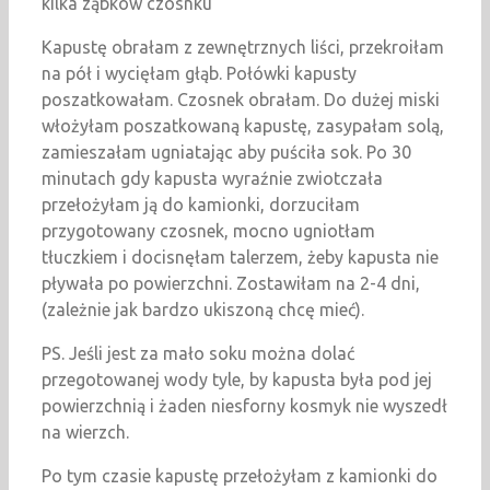
kilka ząbków czosnku
Kapustę obrałam z zewnętrznych liści, przekroiłam
na pół i wycięłam głąb. Połówki kapusty
poszatkowałam. Czosnek obrałam. Do dużej miski
włożyłam poszatkowaną kapustę, zasypałam solą,
zamieszałam ugniatając aby puściła sok. Po 30
minutach gdy kapusta wyraźnie zwiotczała
przełożyłam ją do kamionki, dorzuciłam
przygotowany czosnek, mocno ugniotłam
tłuczkiem i docisnęłam talerzem, żeby kapusta nie
pływała po powierzchni. Zostawiłam na 2-4 dni,
(zależnie jak bardzo ukiszoną chcę mieć).
PS. Jeśli jest za mało soku można dolać
przegotowanej wody tyle, by kapusta była pod jej
powierzchnią i żaden niesforny kosmyk nie wyszedł
na wierzch.
Po tym czasie kapustę przełożyłam z kamionki do