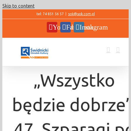
Skip to content
tel: 74 851 56 57
|
sok@sok.com.pl
YouTube
Facebook
Instagram
„Wszystko
będzie dobrze”
47. Szparagi p