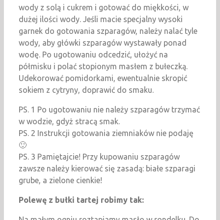
wody z solą i cukrem i gotować do miękkości, w
dużej ilości wody. Jeśli macie specjalny wysoki
garnek do gotowania szparagów, należy nalać tyle
wody, aby główki szparagów wystawały ponad
wodę. Po ugotowaniu odcedzić, ułożyć na
półmisku i polać stopionym masłem z bułeczką.
Udekorować pomidorkami, ewentualnie skropić
sokiem z cytryny, doprawić do smaku.
PS. 1 Po ugotowaniu nie należy szparagów trzymać
w wodzie, gdyż stracą smak.
PS. 2 Instrukcji gotowania ziemniaków nie podaję
🙂
PS. 3 Pamiętajcie! Przy kupowaniu szparagów
zawsze należy kierować się zasadą: białe szparagi
grube, a zielone cienkie!
Polewę z bułki tartej robimy tak:
Na małym ogniu roztapiamy masło w rondelku. Do