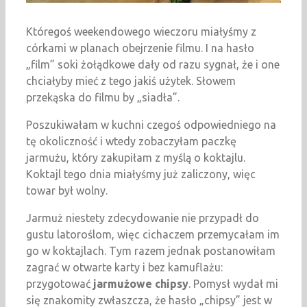
Któregoś weekendowego wieczoru miałyśmy z
córkami w planach obejrzenie filmu. I na hasło
„film” soki żołądkowe dały od razu sygnał, że i one
chciałyby mieć z tego jakiś użytek. Słowem
przekąska do filmu by „siadła”.
Poszukiwałam w kuchni czegoś odpowiedniego na
tę okoliczność i wtedy zobaczyłam paczkę
jarmużu, który zakupiłam z myślą o koktajlu.
Koktajl tego dnia miałyśmy już zaliczony, więc
towar był wolny.
Jarmuż niestety zdecydowanie nie przypadł do
gustu latoroślom, więc cichaczem przemycałam im
go w koktajlach. Tym razem jednak postanowiłam
zagrać w otwarte karty i bez kamuflażu:
przygotować
jarmużowe chipsy
. Pomysł wydał mi
się znakomity zwłaszcza, że hasło „chipsy” jest w