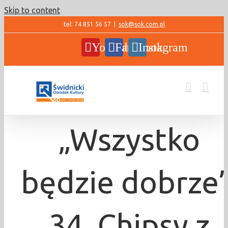
Skip to content
tel: 74 851 56 57
|
sok@sok.com.pl
YouTube
Facebook
Instagram
„Wszystko
będzie dobrze”
34. Chipsy z