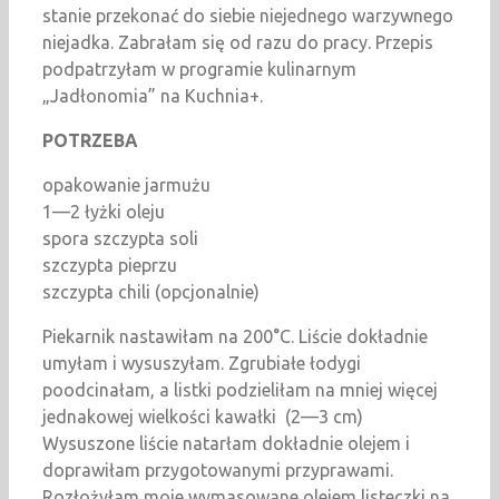
stanie przekonać do siebie niejednego warzywnego
niejadka. Zabrałam się od razu do pracy. Przepis
podpatrzyłam w programie kulinarnym
„Jadłonomia” na Kuchnia+.
POTRZEBA
opakowanie jarmużu
1—2 łyżki oleju
spora szczypta soli
szczypta pieprzu
szczypta chili (opcjonalnie)
Piekarnik nastawiłam na 200°C. Liście dokładnie
umyłam i wysuszyłam. Zgrubiałe łodygi
poodcinałam, a listki podzieliłam na mniej więcej
jednakowej wielkości kawałki (2—3 cm)
Wysuszone liście natarłam dokładnie olejem i
doprawiłam przygotowanymi przyprawami.
Rozłożyłam moje wymasowane olejem listeczki na