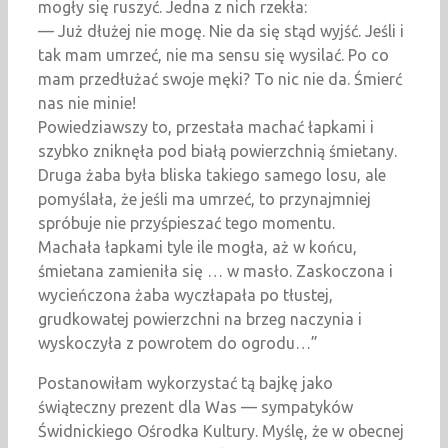
mogły się ruszyć. Jedna z nich rzekła:
— Już dłużej nie mogę. Nie da się stąd wyjść. Jeśli i
tak mam umrzeć, nie ma sensu się wysilać. Po co
mam przedłużać swoje męki? To nic nie da. Śmierć
nas nie minie!
Powiedziawszy to, przestała machać łapkami i
szybko zniknęła pod białą powierzchnią śmietany.
Druga żaba była bliska takiego samego losu, ale
pomyślała, że jeśli ma umrzeć, to przynajmniej
spróbuje nie przyśpieszać tego momentu.
Machała łapkami tyle ile mogła, aż w końcu,
śmietana zamieniła się … w masło. Zaskoczona i
wycieńczona żaba wyczłapała po tłustej,
grudkowatej powierzchni na brzeg naczynia i
wyskoczyła z powrotem do ogrodu…”
Postanowiłam wykorzystać tą bajkę jako
świąteczny prezent dla Was — sympatyków
Świdnickiego Ośrodka Kultury. Myślę, że w obecnej