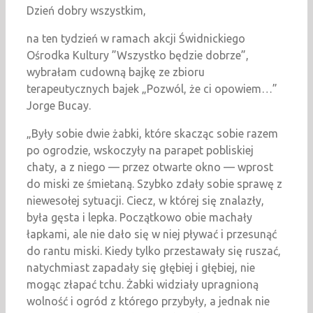
Dzień dobry wszystkim,
na ten tydzień w ramach akcji Świdnickiego
Ośrodka Kultury ”Wszystko będzie dobrze”,
wybrałam cudowną bajkę ze zbioru
terapeutycznych bajek „Pozwól, że ci opowiem…”
Jorge Bucay.
„Były sobie dwie żabki, które skacząc sobie razem
po ogrodzie, wskoczyły na parapet pobliskiej
chaty, a z niego — przez otwarte okno — wprost
do miski ze śmietaną. Szybko zdały sobie sprawę z
niewesołej sytuacji. Ciecz, w której się znalazły,
była gęsta i lepka. Początkowo obie machały
łapkami, ale nie dało się w niej pływać i przesunąć
do rantu miski. Kiedy tylko przestawały się ruszać,
natychmiast zapadały się głębiej i głębiej, nie
mogąc złapać tchu. Żabki widziały upragnioną
wolność i ogród z którego przybyły, a jednak nie