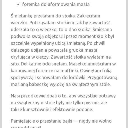
foremka do uformowania masła
Śmietankę przelałam do słoika. Zakręciłam
wieczko. Potrząsałam słoikiem tak by zawartość
uderzała to o wieczko, to o dno słoika. Śmietana
podwoiła swoją objętość i przez moment słoik był
szczelnie wypełniony ubitą śmietaną. Po chwili
dalszego ubijania powstała grudka masła
dryfująca w cieczy. Zawartość słoika wylałam na
sito. Delikatnie odcisnęłam. Masełko umieściłam w
karbowanej foremce na muffinki. Owinęłam folią
spożywczą i schowałam do lodówki. Przygotowaną
maślaną babeczkę wyłożę na świątecznym stole.
Nasi przodkowie dbali o to, aby wszystkie potrawy
na świątecznym stole były nie tylko pyszne, ale
także kunsztownie i efektownie podane.
Pamiętajcie o przesłaniu bajki — nigdy nie wolno
się poddawać!