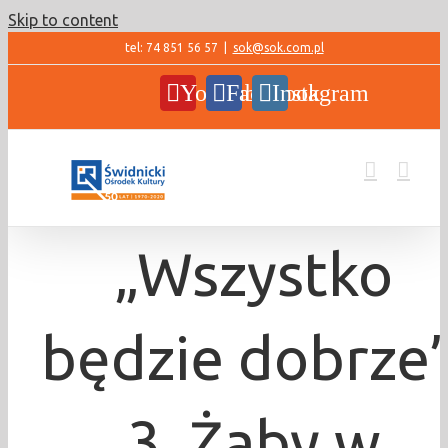
Skip to content
tel: 74 851 56 57
|
sok@sok.com.pl
YouTube
Facebook
Instagram
„Wszystko
będzie dobrze”
3. Żaby w