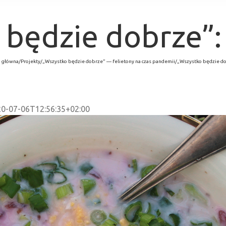
 będzie dobrze”:
a główna
/
Projekty
/
„Wszystko będzie dobrze” — felietony na czas pandemii
/
„Wszystko będzie do
0-07-06T12:56:35+02:00