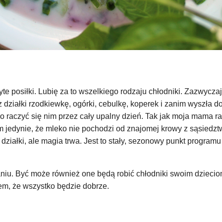
yte posiłki. Lubię za to wszelkiego rodzaju chłodniki. Zazwyczaj
ziałki rzodkiewkę, ogórki, cebulkę, koperek i zanim wyszła do
aczyć się nim przez cały upalny dzień. Tak jak moja mama ran
 jedynie, że mleko nie pochodzi od znajomej krowy z sąsiedztwa
ziałki, ale magia trwa. Jest to stały, sezonowy punkt programu
 daniu. Być może również one będą robić chłodniki swoim dzie
em, że wszystko będzie dobrze.