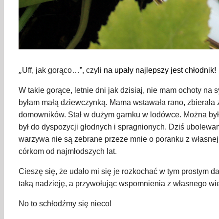
„
Uff, jak gorąco…”, czyli
na upały najlepszy jest
c
hłodnik!
W takie gorące, letnie dni jak dzisiaj, nie mam ochoty na s
byłam małą dziewczynką. Mama wstawała rano, zbierała z d
domowników. Stał w dużym garnku w lodówce. Można było r
był do dyspozycji głodnych i spragnionych. Dziś ubolewam
warzywa nie są zebrane przeze mnie o poranku z własnej d
córkom od najmłodszych lat.
Cieszę się, że udało mi się je rozkochać w tym prostym
taką nadzieję, a przywołując wspomnienia z własnego wi
No to schłodźmy się nieco!