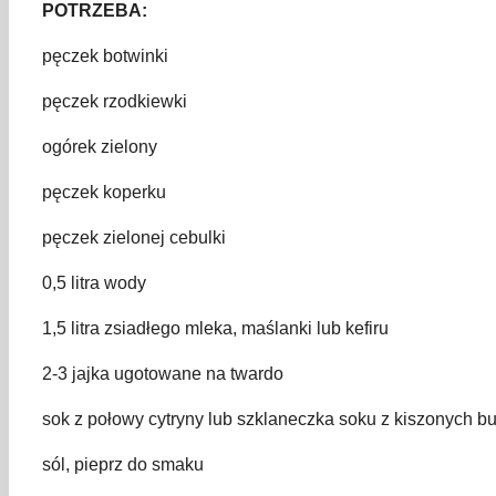
POTRZEBA:
pęczek botwinki
pęczek rzodkiewki
ogórek zielony
pęczek koperku
pęczek zielonej cebulki
0,5 litra wody
1,5 litra zsiadłego mleka, maślanki lub kefiru
2-3 jajka ugotowane na twardo
sok z połowy cytryny lub szklaneczka soku z kiszonych b
sól, pieprz do smaku