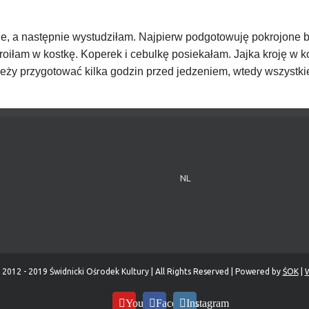
, a następnie wystudziłam. Najpierw podgotowuję pokrojone bu
oiłam w kostkę. Koperek i cebulkę posiekałam. Jajka kroję w ko
eży przygotować kilka godzin przed jedzeniem, wtedy wszystkie
NL
 2012 - 2019 Świdnicki Ośrodek Kultury | All Rights Reserved | Powered by
ŚOK
|
W
YouTube
Facebook
Instagram