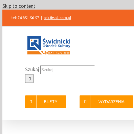
Skip to content
tel: 74 851 56 57
|
sok@sok.com.pl
Szukaj
BILETY
WYDARZENIA