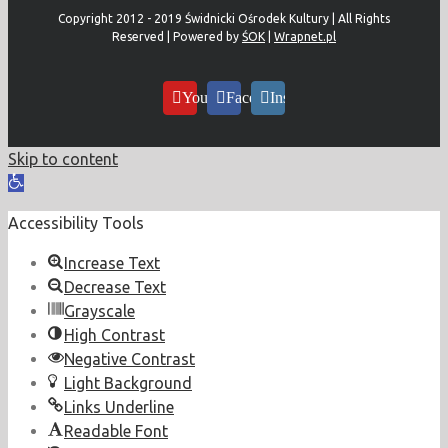
Copyright 2012 - 2019 Świdnicki Ośrodek Kultury | All Rights
Reserved | Powered by
ŚOK
|
Wrapnet.pl
YouTube
Facebook
Instagram
Skip to content
Open
toolbar
Accessibility Tools
Increase Text
Decrease Text
Grayscale
High Contrast
Negative Contrast
Light Background
Links Underline
Readable Font