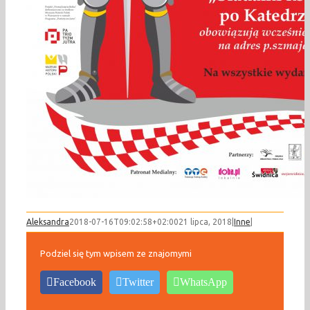
Aleksandra
2018-07-16T09:02:58+02:00
21 lipca, 2018
|
Inne
|
Podziel się tym wpisem ze znajomymi
Facebook
Twitter
WhatsApp