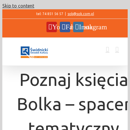
Skip to content
tel: 74 851 56 57
|
sok@sok.com.pl
YouTube
Facebook
Instagram
Poznaj księcia
Bolka – space
tematyczny