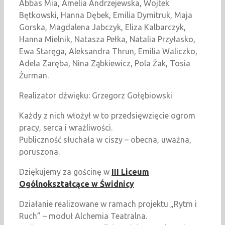
Abbas Mia, Amelia Andrzejewska, Wojtek
Bętkowski, Hanna Dębek, Emilia Dymitruk, Maja
Gorska, Magdalena Jabczyk, Eliza Kalbarczyk,
Hanna Mielnik, Natasza Pełka, Natalia Przyłasko,
Ewa Staręga, Aleksandra Thrun, Emilia Waliczko,
Adela Zaręba, Nina Ząbkiewicz, Pola Żak, Tosia
Żurman.
Realizator dźwięku: Grzegorz Gołębiowski
Każdy z nich włożył w to przedsięwzięcie ogrom
pracy, serca i wrażliwości.
Publiczność słuchała w ciszy – obecna, uważna,
poruszona.
Dziękujemy za gościnę w
III Liceum
Ogólnokształcące w Świdnicy
Działanie realizowane w ramach projektu „Rytm i
Ruch” – moduł Alchemia Teatralna.