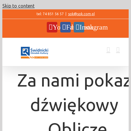
Skip to content
tel: 74 851 56 57
|
sok@sok.com.pl
YouTube
Facebook
Instagram
Za nami poka
dźwiękowy
„Oblicze