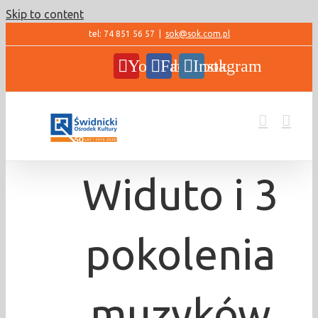
Skip to content
tel: 74 851 56 57
|
sok@sok.com.pl
YouTube
Facebook
Instagram
Widuto i 3
pokolenia
muzyków