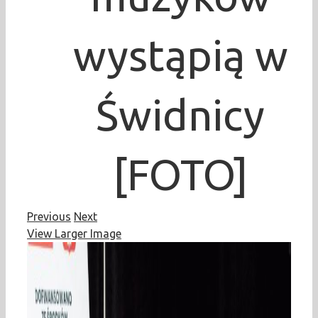
wystąpią w
Świdnicy
[FOTO]
Previous
Next
View Larger Image