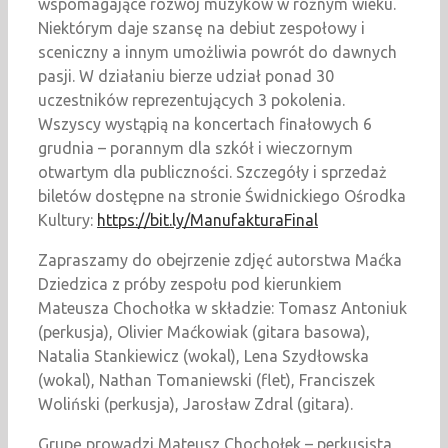
wspomagające rozwój muzyków w różnym wieku.
Niektórym daje szansę na debiut zespołowy i
sceniczny a innym umożliwia powrót do dawnych
pasji. W działaniu bierze udział ponad 30
uczestników reprezentujących 3 pokolenia.
Wszyscy wystąpią na koncertach finałowych 6
grudnia – porannym dla szkół i wieczornym
otwartym dla publiczności. Szczegóły i sprzedaż
biletów dostępne na stronie Świdnickiego Ośrodka
Kultury:
https://bit.ly/ManufakturaFinal
Zapraszamy do obejrzenie zdjęć autorstwa Maćka
Dziedzica z próby zespołu pod kierunkiem
Mateusza Chochołka w składzie: Tomasz Antoniuk
(perkusja), Olivier Maćkowiak (gitara basowa),
Natalia Stankiewicz (wokal), Lena Szydłowska
(wokal), Nathan Tomaniewski (flet), Franciszek
Woliński (perkusja), Jarosław Zdral (gitara).
Grupę prowadzi Mateusz Chochołek – perkusista,