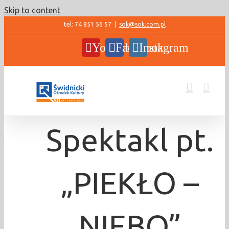
Skip to content
tel: 74 851 56 57
|
sok@sok.com.pl
YouTube
Facebook
Instagram
Spektakl pt.
„PIEKŁO –
NIEBO”