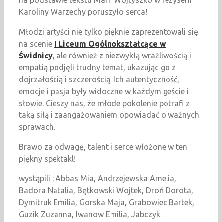
na podstawie tekstu Marii Wojtyszko w reżyserii
Karoliny Warzechy poruszyło serca!
Młodzi artyści nie tylko pięknie zaprezentowali się
na scenie
I Liceum Ogólnokształcące w
Świdnicy
, ale również z niezwykłą wrażliwością i
empatią podjęli trudny temat, ukazując go z
dojrzałością i szczerością. Ich autentyczność,
emocje i pasja były widoczne w każdym geście i
słowie. Cieszy nas, że młode pokolenie potrafi z
taką siłą i zaangażowaniem opowiadać o ważnych
sprawach.
Brawo za odwagę, talent i serce włożone w ten
piękny spektakl!
wystąpili : Abbas Mia, Andrzejewska Amelia,
Badora Natalia, Bętkowski Wojtek, Droń Dorota,
Dymitruk Emilia, Gorska Maja, Grabowiec Bartek,
Guzik Zuzanna, Iwanow Emilia, Jabczyk