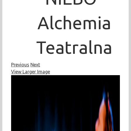
Alchemia
Teatralna
Previous
Next
View Larger Image