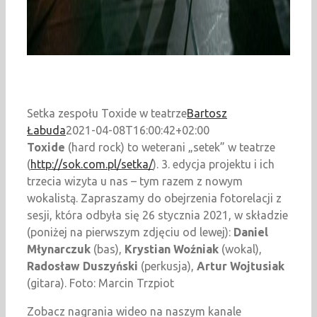
Setka zespołu Toxide w teatrze
Bartosz
Łabuda
2021-04-08T16:00:42+02:00
Toxide
(hard rock) to weterani „setek” w teatrze
(
http://sok.com.pl/setka/
). 3. edycja projektu i ich
trzecia wizyta u nas – tym razem z nowym
wokalistą. Zapraszamy do obejrzenia fotorelacji z
sesji, która odbyła się 26 stycznia 2021, w składzie
(poniżej na pierwszym zdjęciu od lewej):
Daniel
Młynarczuk
(bas),
Krystian Woźniak
(wokal),
Radosław Duszyński
(perkusja),
Artur Wojtusiak
(gitara). Foto: Marcin Trzpiot
Zobacz nagrania wideo na naszym kanale