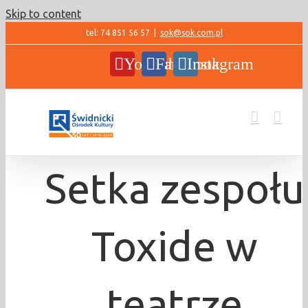
Skip to content
tel: 74 851 56 57
|
sok@sok.com.pl
YouTube
Facebook
Instagram
Setka zespołu
Toxide w
teatrze