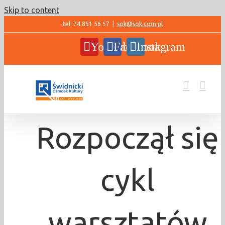
Skip to content
tel: 74 851 56 57
|
sok@sok.com.pl
YouTube
Facebook
Instagram
Rozpoczął się
cykl
warsztatów