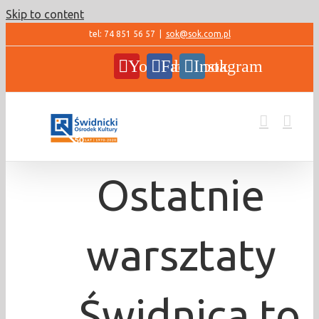
Skip to content
tel: 74 851 56 57
|
sok@sok.com.pl
YouTube
Facebook
Instagram
Ostatnie
warsztaty
„Świdnica to