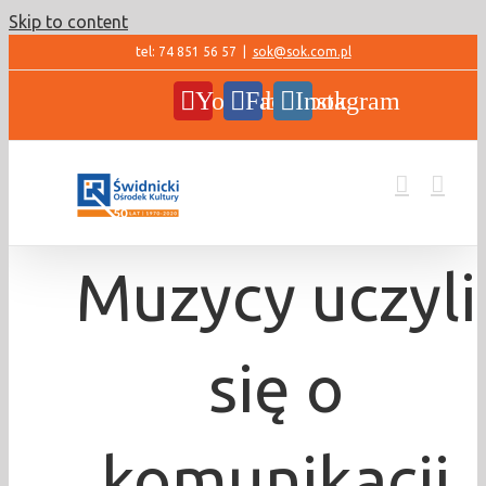
Skip to content
tel: 74 851 56 57
|
sok@sok.com.pl
YouTube
Facebook
Instagram
Muzycy uczyli
się o
komunikacji