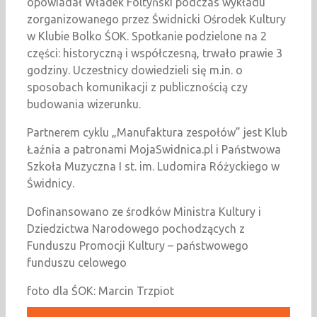
opowiadał Władek Foltyński podczas wykładu
zorganizowanego przez Świdnicki Ośrodek Kultury
w Klubie Bolko ŚOK. Spotkanie podzielone na 2
części: historyczną i współczesną, trwało prawie 3
godziny. Uczestnicy dowiedzieli się m.in. o
sposobach komunikacji z publicznością czy
budowania wizerunku.
Partnerem cyklu „Manufaktura zespołów” jest Klub
Łaźnia a patronami MojaSwidnica.pl i Państwowa
Szkoła Muzyczna I st. im. Ludomira Różyckiego w
Świdnicy.
Dofinansowano ze środków Ministra Kultury i
Dziedzictwa Narodowego pochodzących z
Funduszu Promocji Kultury – państwowego
funduszu celowego
foto dla ŚOK: Marcin Trzpiot