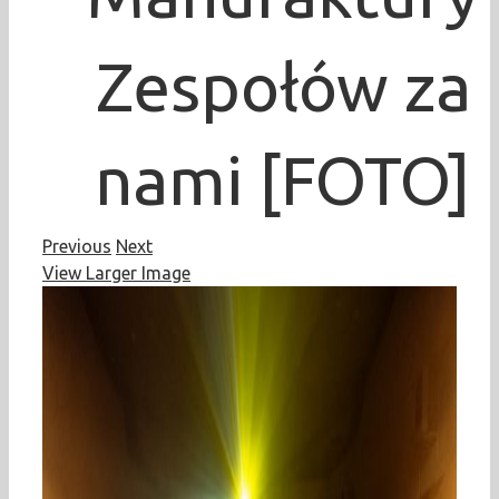
Zespołów za
nami [FOTO]
Previous
Next
View Larger Image