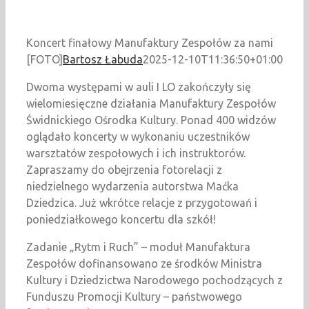
Koncert finałowy Manufaktury Zespołów za nami
[FOTO]
Bartosz Łabuda
2025-12-10T11:36:50+01:00
Dwoma wyst
ępami w auli I LO zakończyły się
wielomiesięczne działania Manufaktury Zespoł
ów
Świdnickiego Ośrodka Kultury. Ponad 400 widz
ów
ogl
ądało koncerty w wykonaniu uczestnik
ów
warsztatów zespo
łowych i ich instruktor
ów.
Zapraszamy do obejrzenia fotorelacji z
niedzielnego wydarzenia autorstwa Ma
ćka
Dziedzica. Już wkrótce relacje z przygotowań i
poniedziałkowego koncertu dla szkół!
Zadanie „Rytm i Ruch” – moduł Manufaktura
Zespoł
ów dofinansowano ze
środk
ów Ministra
Kultury i Dziedzictwa Narodowego pochodz
ących z
Funduszu Promocji Kultury
– pa
ństwowego