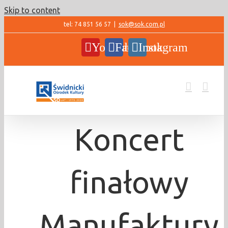
Skip to content
tel: 74 851 56 57
|
sok@sok.com.pl
YouTube
Facebook
Instagram
Koncert
finałowy
Manufaktury