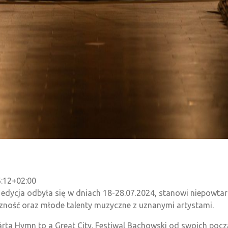
:12+02:00
 edycja odbyła się w dniach 18-28.07.2024, stanowi niepowta
eczność oraz młode talenty muzyczne z uznanymi artystami.
ärta Hymn to a Great City. Festiwal Bachowski od swoich po