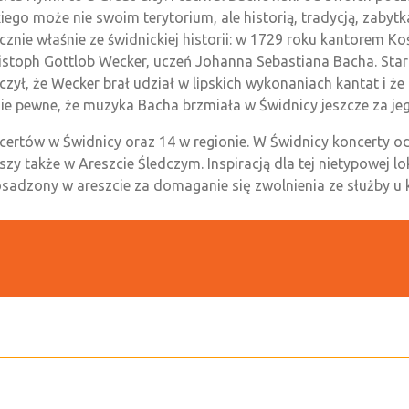
kiego może nie swoim terytorium, ale historią, tradycją, zabytk
znie właśnie ze świdnickiej historii: w 1729 roku kantorem Ko
istoph Gottlob Wecker, uczeń Johanna Sebastiana Bacha. Star
dczył, że Wecker brał udział w lipskich wykonaniach kantat i ż
zie pewne, że muzyka Bacha brzmiała w Świdnicy jeszcze za jeg
ncertów w Świdnicy oraz 14 w regionie. W Świdnicy koncerty od
 także w Areszcie Śledczym. Inspiracją dla tej nietypowej lok
osadzony w areszcie za domaganie się zwolnienia ze służby u 