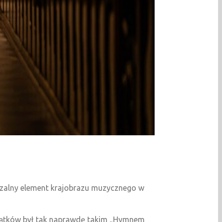
rzalny element krajobrazu muzycznego w
czątków był tak naprawdę takim „Hymnem