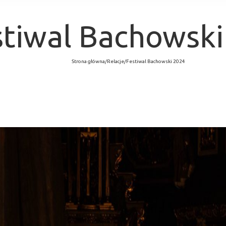
stiwal Bachowski
Strona główna
/
Relacje
/
Festiwal Bachowski 2024