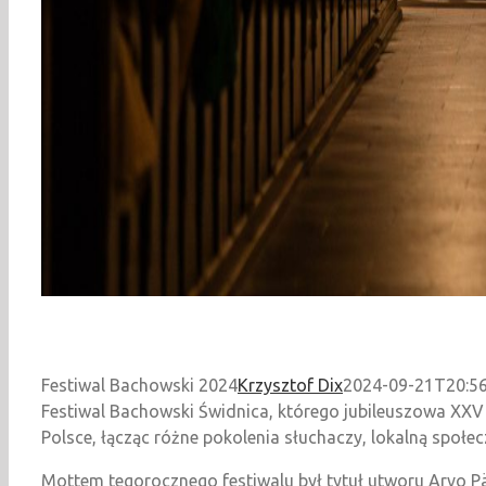
Festiwal Bachowski 2024
Krzysztof Dix
2024-09-21T20:56
Festiwal Bachowski Świdnica, którego jubileuszowa XXV
Polsce, łącząc różne pokolenia słuchaczy, lokalną społ
Mottem tegorocznego festiwalu był tytuł utworu Arvo P