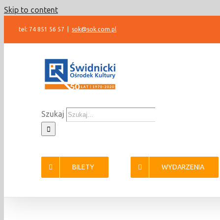
Skip to content
tel: 74 851 56 57
|
sok@sok.com.pl
Szukaj
BILETY
WYDARZENIA