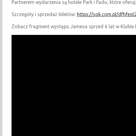
Partnerem wydarzenia są hotele Park i Fado, które oferuj
Szczegóły i sprzedaż biletów:
https://sok.com.pl/dfhfest
Zobacz fragment występu Jamesa sprzed 6 lat w Klubie 