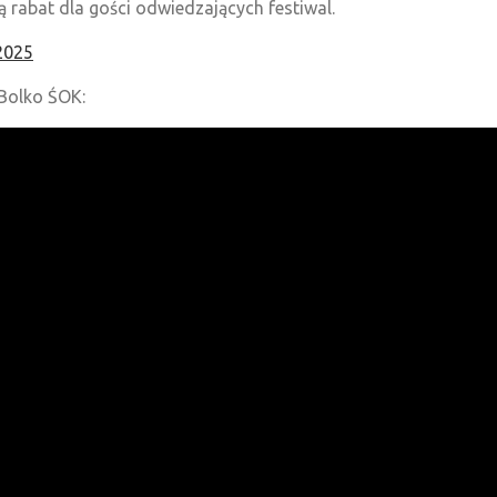
ą rabat dla gości odwiedzających festiwal.
2025
Bolko ŚOK: