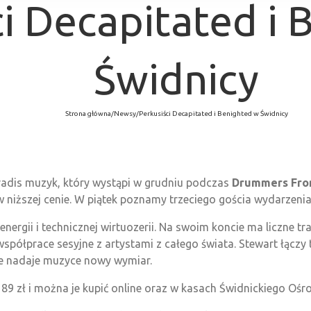
ci Decapitated i
Świdnicy
Strona główna
/
Newsy
/
Perkusiści Decapitated i Benighted w Świdnicy
radis muzyk, który wystąpi w grudniu podczas
Drummers From
 niższej cenie. W piątek poznamy trzeciego gościa wydarzenia
 energii i technicznej wirtuozerii. Na swoim koncie ma liczne t
współprace sesyjne z artystami z całego świata. Stewart łączy
óre nadaje muzyce nowy wymiar.
 89 zł i można je kupić online oraz w kasach Świdnickiego Ośr