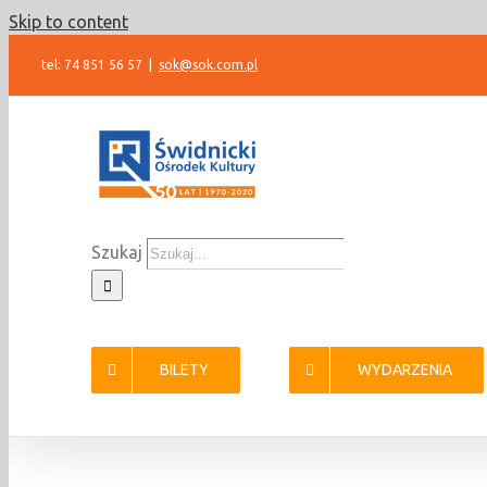
Skip to content
tel: 74 851 56 57
|
sok@sok.com.pl
Szukaj
BILETY
WYDARZENIA