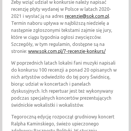
Żeby wziąć udział w konkursie należy napisać
recenzję płyty wydanej w Polsce w latach 2020-
2021 i wysłać ją na adres
recenzje@sok.com.pl
.
Termin naboru upływa w najbliższą niedzielę a
następnie zgłoszonymi tekstami zajmie się jury,
które w ciągu tygodnia ogłosi zwycięzców.
Szczegóły, w tym regulamin, dostępne są na
stronie:
www.sok.com.pl/7-recenzje-konkurs/
W poprzednich latach lokalni fani muzyki napisali
do konkursu 100 recenzji a ponad 20 opisanych w
nich artystów odwiedziło do tej pory Świdnicę,
biorąc udział w koncertach i panelach
dyskusyjnych. Ich repertuar jest też wykonywany
podczas specjalnych koncertów prezentujących
świdnickie wokalistki i wokalistów.
Tegoroczną edycję rozpoczął grudniowy koncert
Ralpha Kaminskiego, świeżo upieczonego
zdobywcy Paszportu Polityki. W styczniu