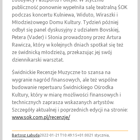
publiczność ponownie wypełniła salę teatralną ŚOK
podczas koncertu Kulniewa, Widuto, Wiraszki i
Młodzieżowego Domu Kultury. Tydzień później
odbył się panel dyskusyjny z udziałem Bovskiej,
Petera (Vader) i Słonia prowadzony przez Artura
Rawicza, który w kolejnych dniach spotkał się też
ze świdnicką młodzieżą, przekazując jej swój
dziennikarski warsztat.
Świdnickie Recenzje Muzyczne to szansa na
wygranie nagród finansowych, ale też wspólne
budowanie repertuaru Świdnickiego Ośrodka
Kultury, który w miarę możliwości finansowych i
technicznych zaprasza wskazanych artystów.
Szczegóły aktualnej i poprzednich edycji na stronie:
www.sok.com.pl/recenzje/
Bartosz Łabuda
2022-01-21T10:49:15+01:00
21 stycznia,