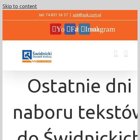
Skip to content
tel: 74 851 56 57
|
sok@sok.com.pl
YouTube
Facebook
Instagram
Ostatnie dni
naboru tekstó
do Świdnickic