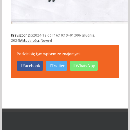
Krzysztof Dix
2024-12-06T16:10:19+01:00
6 grudnia,
2024
|
Aktualności
,
Newsy
|
Podziel się tym wpisem ze znajomymi
Facebook
Twitter
WhatsApp