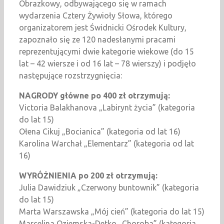
Obrazkowy, odbywającego się w ramach
wydarzenia Cztery Żywioły Słowa, którego
organizatorem jest Świdnicki Ośrodek Kultury,
zapoznało się ze 120 nadesłanymi pracami
reprezentującymi dwie kategorie wiekowe (do 15
lat – 42 wiersze i od 16 lat – 78 wierszy) i podjęło
następujące rozstrzygnięcia:
NAGRODY główne po 400 zł otrzymują:
Victoria Balakhanova „Labirynt życia” (kategoria
do lat 15)
Ołena Cikuj „Bocianica” (kategoria od lat 16)
Karolina Warchał „Elementarz” (kategoria od lat
16)
WYRÓŻNIENIA po 200 zł otrzymują:
Julia Dawidziuk „Czerwony buntownik” (kategoria
do lat 15)
Marta Warszawska „Mój cień” (kategoria do lat 15)
Marcelina Oziemska-Detko „Choroba” (kategoria