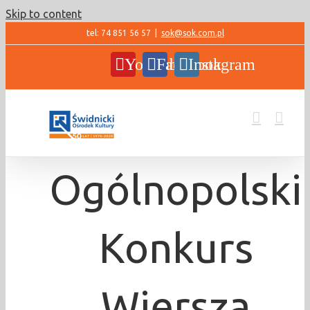
Skip to content
tel: 74 851 56 57
|
sok@sok.com.pl
YouTube
Facebook
Instagram
Ogólnopolski
Konkurs
Wiersza