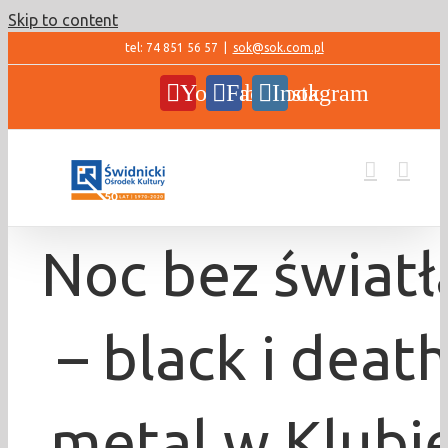
Skip to content
tel: 74 851 56 57
|
sok@sok.com.pl
YouTube
Facebook
Instagram
Noc bez światł
– black i deat
metal w Klubi