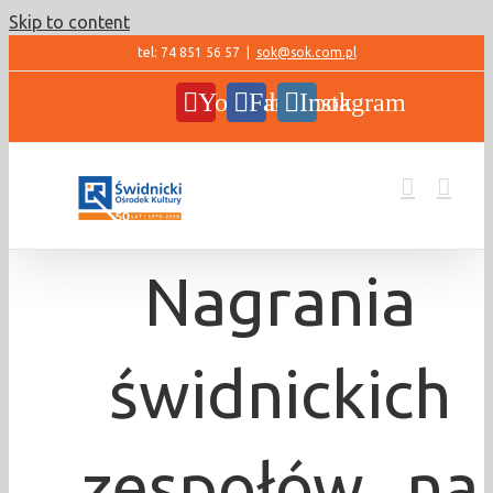
Skip to content
tel: 74 851 56 57
|
sok@sok.com.pl
YouTube
Facebook
Instagram
Nagrania
świdnickich
zespołów „na