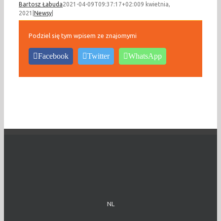
Bartosz Łabuda
2021-04-09T09:37:17+02:00
9 kwietnia,
2021
|
Newsy
|
Podziel się tym wpisem ze znajomymi
Facebook
Twitter
WhatsApp
NL