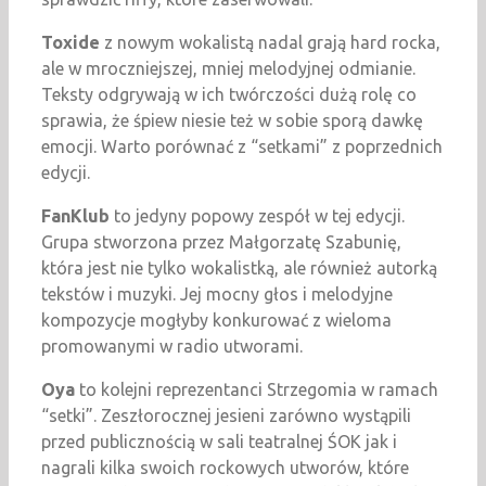
Toxide
z nowym wokalistą nadal grają hard rocka,
ale w mroczniejszej, mniej melodyjnej odmianie.
Teksty odgrywają w ich twórczości dużą rolę co
sprawia, że śpiew niesie też w sobie sporą dawkę
emocji. Warto porównać z “setkami” z poprzednich
edycji.
FanKlub
to jedyny popowy zespół w tej edycji.
Grupa stworzona przez Małgorzatę Szabunię,
która jest nie tylko wokalistką, ale również autorką
tekstów i muzyki. Jej mocny głos i melodyjne
kompozycje mogłyby konkurować z wieloma
promowanymi w radio utworami.
Oya
to kolejni reprezentanci Strzegomia w ramach
“setki”. Zeszłorocznej jesieni zarówno wystąpili
przed publicznością w sali teatralnej ŚOK jak i
nagrali kilka swoich rockowych utworów, które