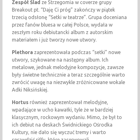
Zespół Ślad
ze Strzegomia w coverze grupy
Breakout pt. “Daję Ci próg” zakończy w piątek
trzecią odsłonę “Setki w teatrze”. Grupa doceniana
przez fanów bluesa w całej Polsce, wydała w
zeszłym roku debiutancki album z autorskim
materiałem i już tworzy nowe utwory.
Plethora
zaprezentowała podczas “setki” nowe
utwory, szykowane na następny album. Ich
metalowe, jednak melodyjne kompozycje, zawsze
były świetne technicznie a teraz szczególnie warto
zwrócić uwagę na niezwykle zróżnicowane wokale
Adki Niksińskiej.
Hortus
również zaprezentował melodyjne,
wpadające w ucho kawałki, tyle że w bardziej
klasycznym, rockowym wydaniu. Mimo, że był to
ich debiut na deskach Świdnickiego Ośrodka
Kultury, nie dało się wyczuć tremy i warto
sprawdzić riffy, które zaserwowali.