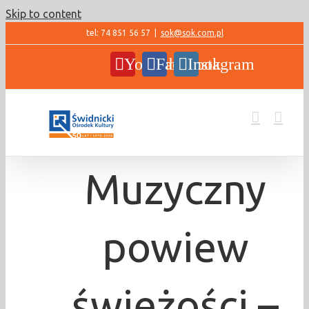
Skip to content
tel: 74 851 56 57
|
sok@sok.com.pl
YouTube
Facebook
Instagram
Muzyczny
powiew
świeżości –