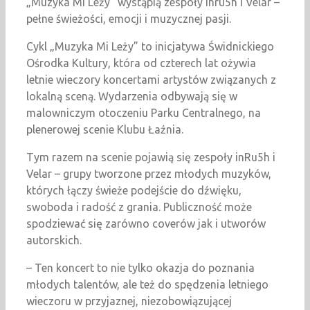
„Muzyka Mi Leży” wystąpią zespoły inru5h i Velar –
pełne świeżości, emocji i muzycznej pasji.
Cykl „Muzyka Mi Leży” to inicjatywa Świdnickiego
Ośrodka Kultury, która od czterech lat ożywia
letnie wieczory koncertami artystów związanych z
lokalną sceną. Wydarzenia odbywają się w
malowniczym otoczeniu Parku Centralnego, na
plenerowej scenie Klubu Łaźnia.
Tym razem na scenie pojawią się zespoły inRu5h i
Velar – grupy tworzone przez młodych muzyków,
których łączy świeże podejście do dźwięku,
swoboda i radość z grania. Publiczność może
spodziewać się zarówno coverów jak i utworów
autorskich.
– Ten koncert to nie tylko okazja do poznania
młodych talentów, ale też do spędzenia letniego
wieczoru w przyjaznej, niezobowiązującej