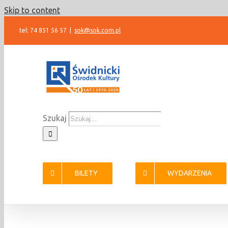
Skip to content
tel: 74 851 56 57
|
sok@sok.com.pl
Szukaj
BILETY
WYDARZENIA