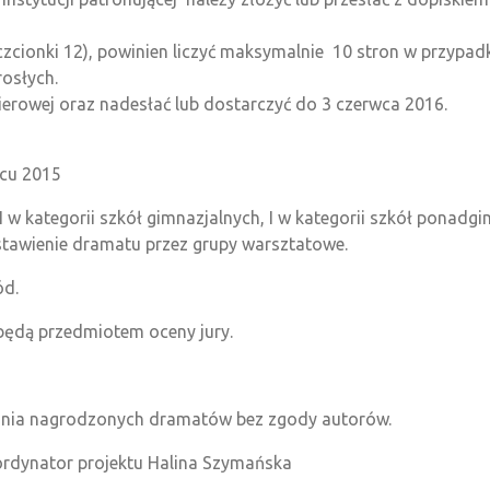
cionki 12), powinien liczyć maksymalnie 10 stron w przypad
rosłych.
ierowej oraz nadesłać lub dostarczyć do 3 czerwca 2016.
wcu 2015
 w kategorii szkół gimnazjalnych, I w kategorii szkół ponadgim
stawienie dramatu przez grupy warsztatowe.
ód.
ędą przedmiotem oceny jury.
tania nagrodzonych dramatów bez zgody autorów.
oordynator projektu Halina Szymańska