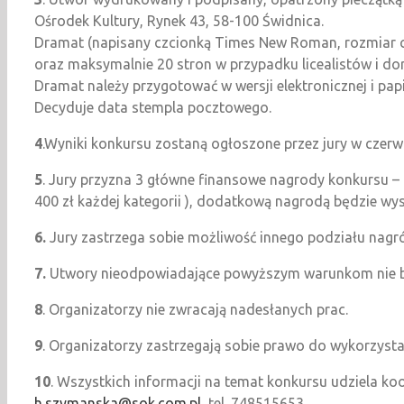
Ośrodek Kultury, Rynek 43, 58-100 Świdnica.
Dramat (napisany czcionką Times New Roman, rozmiar cz
oraz maksymalnie 20 stron w przypadku licealistów i do
Dramat należy przygotować w wersji elektronicznej i pap
Decyduje data stempla pocztowego.
4
.Wyniki konkursu zostaną ogłoszone przez jury w czer
5
. Jury przyzna 3 główne finansowe nagrody konkursu – I
400 zł każdej kategorii ), dodatkową nagrodą będzie wy
6.
Jury zastrzega sobie możliwość innego podziału nagr
7.
Utwory nieodpowiadające powyższym warunkom nie b
8
. Organizatorzy nie zwracają nadesłanych prac.
9
. Organizatorzy zastrzegają sobie prawo do wykorzys
10
. Wszystkich informacji na temat konkursu udziela k
h.szymanska@sok.com.pl
, tel. 748515653