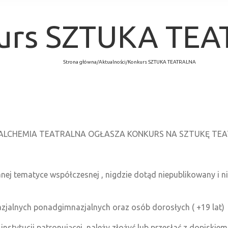
urs SZTUKA TE
Strona główna
/
Aktualności
/
Konkurs SZTUKA TEATRALNA
 ALCHEMIA TEATRALNA OGŁASZA KONKURS NA SZTUKĘ TE
nej tematyce współczesnej , nigdzie dotąd niepublikowany i 
azjalnych ponadgimnazjalnych oraz osób dorosłych ( +19 lat)
nstytucji patronującej należy złożyć lub przesłać z dopiskie