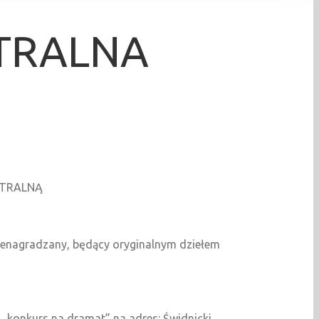
ATRALNA
ATRALNĄ
nienagradzany, będący oryginalnym dziełem
m „konkurs na dramat” na adres: Świdnicki