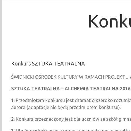
Konk
Konkurs SZTUKA TEATRALNA
ŚWIDNICKI OŚRODEK KULTURY W RAMACH PROJEKTU
SZTUKA TEATRALNA – ALCHEMIA TEATRALNA 2016
1
. Przedmiotem konkursu jest dramat o szeroko rozumia
autora (adaptacje nie będą przedmiotem konkursu).
2
. Konkurs przeznaczony jest dla uczniów ze szkół gimn
3
. Utwór wydrukowany i podpisany, opatrzony pieczątką i