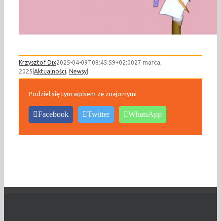
Krzysztof Dix
2025-04-09T08:45:59+02:00
27 marca,
2025
|
Aktualności
,
Newsy
|
Podziel się tym wpisem ze znajomymi
Facebook
Twitter
WhatsApp