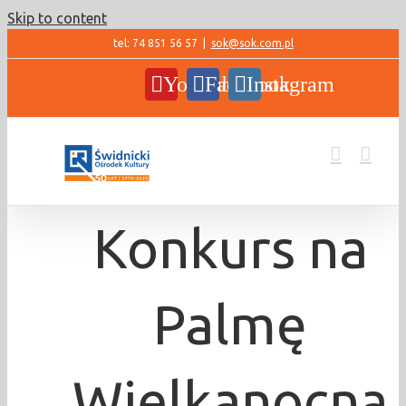
Skip to content
tel: 74 851 56 57
|
sok@sok.com.pl
YouTube
Facebook
Instagram
Konkurs na
Palmę
Wielkanocną