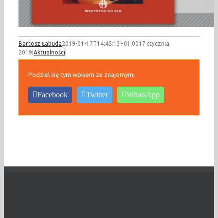
Bartosz Łabuda
2019-01-17T14:45:13+01:00
17 stycznia,
2019
|
Aktualności
|
Podziel się tym wpisem ze znajomymi
Facebook
Twitter
WhatsApp