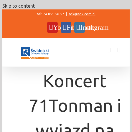
Skip to content
tel: 74 851 56 57
|
sok@sok.com.pl
YouTube
Facebook
Instagram
Koncert
71Tonman i
wyjazd na