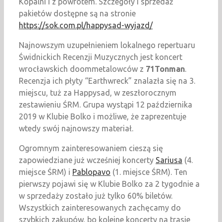
Kopalni i z powrotem. Szczegóły i sprzedaż
pakietów dostępne są na stronie
https://sok.com.pl/happysad-wyjazd/
Najnowszym uzupełnieniem lokalnego repertuaru
Świdnickich Recenzji Muzycznych jest koncert
wrocławskich doommetalowców z
71Tonman
.
Recenzja ich płyty “Earthwreck” znalazła się na 3.
miejscu, tuż za Happysad, w zeszłorocznym
zestawieniu ŚRM. Grupa wystąpi 12 października
2019 w Klubie Bolko i możliwe, że zaprezentuje
wtedy swój najnowszy materiał.
Ogromnym zainteresowaniem cieszą się
zapowiedziane już wcześniej koncerty
Sariusa
(4.
miejsce ŚRM) i
Pablopavo
(1. miejsce ŚRM). Ten
pierwszy pojawi się w Klubie Bolko za 2 tygodnie a
w sprzedaży zostało już tylko 60% biletów.
Wszystkich zainteresowanych zachęcamy do
szybkich zakupów, bo kolejne koncerty na trasie