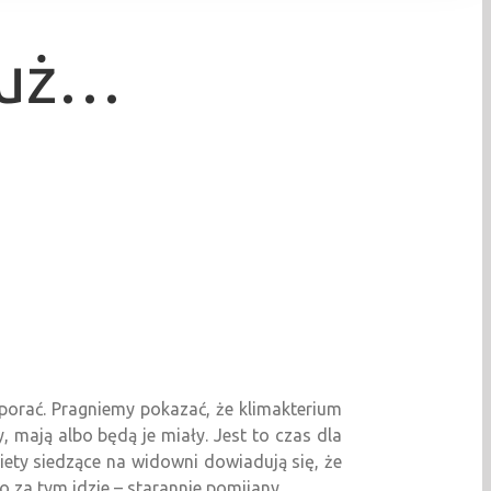
już…
porać. Pragniemy pokazać, że klimakterium
, mają albo będą je miały. Jest to czas dla
ety siedzące na widowni dowiadują się, że
 za tym idzie – starannie pomijany.