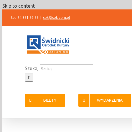
Skip to content
tel: 74 851 56 57
|
sok@sok.com.pl
Szukaj
BILETY
WYDARZENIA