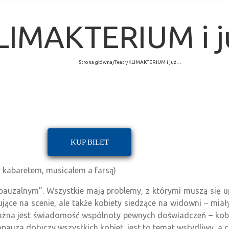
LIMAKTERIUM i 
Strona główna
/
Teatr
/
KLIMAKTERIUM i już…
KUP BILET
y kabaretem, musicalem a farsą)
pauzalnym”. Wszystkie mają problemy, z którymi muszą się u
jące na scenie, ale także kobiety siedzące na widowni – miały
 Ważna jest świadomość wspólnoty pewnych doświadczeń – kobi
auza dotyczy wszystkich kobiet, jest to temat wstydliwy, a co