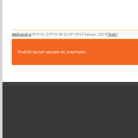
Aleksandra
2019-01-24T10:49:22+01:00
10 lutego, 2019
|
Teatr
|
Podziel się tym wpisem ze znajomymi