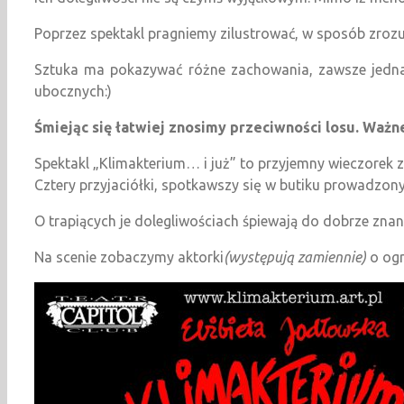
Poprzez spektakl pragniemy zilustrować, w sposób zrozu
Sztuka ma pokazywać różne zachowania, zawsze jedna
ubocznych:)
Śmiejąc się łatwiej znosimy przeciwności losu.
Ważne
Spektakl „Klimakterium… i już” to przyjemny wieczorek 
Cztery przyjaciółki, spotkawszy się w butiku prowadzon
O trapiących je dolegliwościach śpiewają do dobrze znan
Na scenie zobaczymy aktorki
(występują zamiennie)
o og