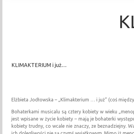
K
KLIMAKTERIUM i już…
Elżbieta Jodłowska – „Klimakterium … i już” (coś międz
Bohaterkami musicalu są cztery kobiety w wieku „meno
jest wpisane w życie kobiety – mają je bohaterki występu
kobiety trudny, co wcale nie znaczy, ze beznadziejny.
ich dolegliwości nie są czymś wyjątkowym. Mimo iż menop