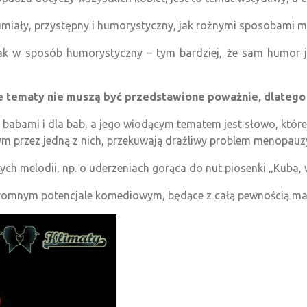
miały, przystępny i humorystyczny, jak rożnymi sposobami mo
k w sposób humorystyczny – tym bardziej, że sam humor 
 tematy nie muszą być przedstawione poważnie, dlatego 
z babami i dla bab, a jego wiodącym tematem jest słowo, które
ym przez jedną z nich, przekuwają drażliwy problem menopauzy 
ych melodii, np. o uderzeniach gorąca do nut piosenki „Kuba,
romnym potencjale komediowym, będące z całą pewnością mag