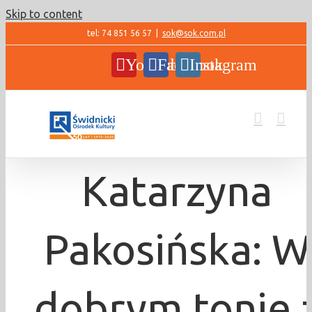
Skip to content
tel: 74 851 56 57
|
sok@sok.com.pl
YouTube
Facebook
Instagram
Katarzyna
Pakosińska: W
dobrym tonie 