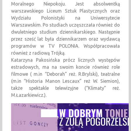
Moralnego Niepokoju. Jest absolwentką
warszawskiego Liceum Sztuk Plastycznych oraz
Wydziału Polonistyki na Uniwersytecie
Warszawskim. Po studiach uczęszczała również do
dwuletniego studium dziennikarskiego. Następnie
przez sześć lat była dziennikarzem oraz wydawcą
programów w TV POLONIA. Współpracowała
również z radiową Trójką.
Katarzyna Pakosińska prócz licznych występów
estradowych, ma na swoim koncie również role
filmowe ( m.in “Deborah” reż. R.Brylski), teatralne
(m.in “Historia Manon Lescaux” reż W. Siemion),
także spektakle telewizyjne (“Klimaty” reż.
M.Łazarkiewicz.).