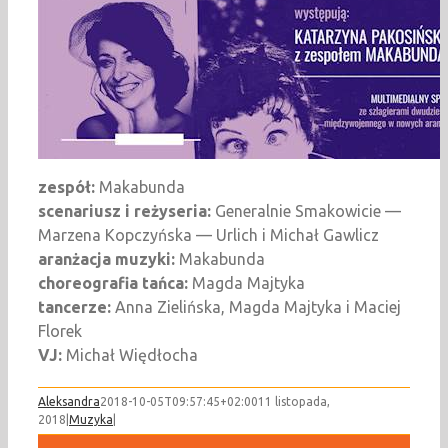
zespół:
Makabunda
scenariusz i reżyseria:
Generalnie Smakowicie —
Marzena Kopczyńska — Urlich i Michał Gawlicz
aranżacja muzyki:
Makabunda
choreografia tańca:
Magda Majtyka
tancerze:
Anna Zielińska, Magda Majtyka i Maciej
Florek
VJ:
Michał Więdłocha
Aleksandra
2018-10-05T09:57:45+02:00
11 listopada,
2018
|
Muzyka
|