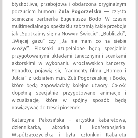
błyskotliwa, przebojowa i obdarzona oryginalnym
poczuciem humoru
Zula Pogorzelska
— częsta
sceniczna partnerka Eugeniusza Bodo. W czasie
multimedialnego spektaklu zabrzmią takie przeboje
jak „Spotkajmy się na Nowym Świecie”, „Bubliczki”,
„Więcej gazu” czy „Ja nie mam co na siebie
włożyć”. Piosenki uzupełnione będą specjalnie
przygotowanymi układami tanecznymi i scenkami
aktorskimi w wykonaniu wrocławskich tancerzy.
Ponadto, pojawią się fragmenty filmu „Romeo i
Julcia” z udziałem m.in. Zuli Pogorzelskiej i Bodo,
które będą zapowiadały kolejne utwory. Całość
dopełnią specjalnie przygotowane animacje i
wizualizacje, które w spójny sposób będą
nawiązywać do treści piosenek.
Katarzyna Pakosińska – artystka kabaretowa,
dziennikarka, aktorka i konferansjerka.
Współzałożycielka i była członkini Kabaretu