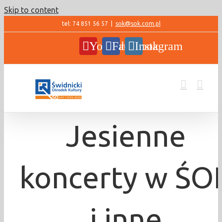
Skip to content
tel: 74 851 56 57
|
sok@sok.com.pl
YouTube
Facebook
Instagram
Jesienne
koncerty w ŚO
i inne