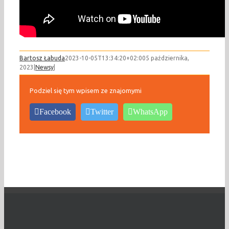
Bartosz Łabuda
2023-10-05T13:34:20+02:00
5 października,
2023
|
Newsy
|
Podziel się tym wpisem ze znajomymi
Facebook
Twitter
WhatsApp